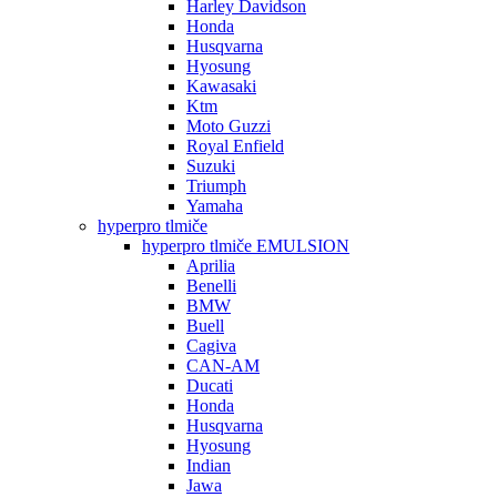
Harley Davidson
Honda
Husqvarna
Hyosung
Kawasaki
Ktm
Moto Guzzi
Royal Enfield
Suzuki
Triumph
Yamaha
hyperpro tlmiče
hyperpro tlmiče EMULSION
Aprilia
Benelli
BMW
Buell
Cagiva
CAN-AM
Ducati
Honda
Husqvarna
Hyosung
Indian
Jawa