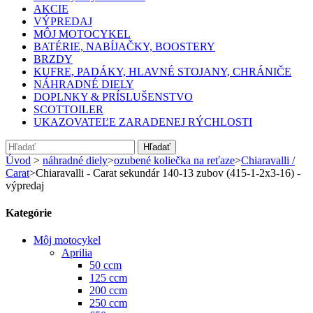
AKCIE
VÝPREDAJ
MÔJ MOTOCYKEL
BATÉRIE, NABÍJAČKY, BOOSTERY
BRZDY
KUFRE, PADÁKY, HLAVNÉ STOJANY, CHRÁNIČE
NÁHRADNÉ DIELY
DOPLNKY & PRÍSLUŠENSTVO
SCOTTOILER
UKAZOVATEĽE ZARADENEJ RÝCHLOSTI
Hľadať
Úvod
>
náhradné diely
>
ozubené koliečka na reťaze
>
Chiaravalli /
Carat
>
Chiaravalli - Carat sekundár 140-13 zubov (415-1-2x3-16) -
výpredaj
Kategórie
Môj motocykel
Aprilia
50 ccm
125 ccm
200 ccm
250 ccm