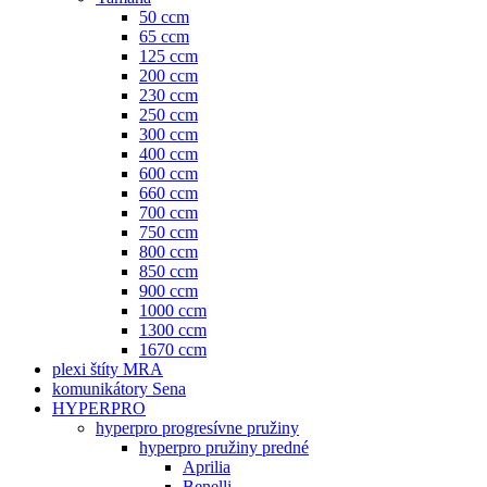
50 ccm
65 ccm
125 ccm
200 ccm
230 ccm
250 ccm
300 ccm
400 ccm
600 ccm
660 ccm
700 ccm
750 ccm
800 ccm
850 ccm
900 ccm
1000 ccm
1300 ccm
1670 ccm
plexi štíty MRA
komunikátory Sena
HYPERPRO
hyperpro progresívne pružiny
hyperpro pružiny predné
Aprilia
Benelli