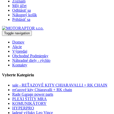
Zoznam
Môj účet
Odhlásiť sa
Nákupný košík
Prihlásiť sa
Toggle navigation
Domov
Akcie
Výpredaj
Obchodné Podmienky
Náhradné diely - rýchlo
Kontakty
Vyberte Kategóriu
sale - REŤAZOVÉ KITY CHIARAVALLI + RK CHAIN
reťazové kity Chiaravalli + RK chain
Rade Garage power parts
PLEXI ŠTÍTY MRA
KOMUNIKÁTORY
HYPERPRO
ladené výfuky Leo Vince