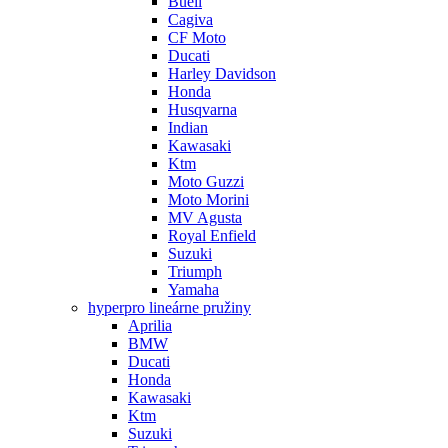
Buell
Cagiva
CF Moto
Ducati
Harley Davidson
Honda
Husqvarna
Indian
Kawasaki
Ktm
Moto Guzzi
Moto Morini
MV Agusta
Royal Enfield
Suzuki
Triumph
Yamaha
hyperpro lineárne pružiny
Aprilia
BMW
Ducati
Honda
Kawasaki
Ktm
Suzuki