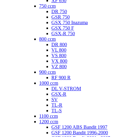
XF 650
750 ccm
DR 750
GSR 750
GSX 750 Inazuma
GSX 750 F
GSX-R 750
800 ccm
DR 800
VL 800
VS 800
VX 800
VZ 800
900 ccm
RF 900 R
1000 ccm
DL V-STROM
GSX-R
SV
TL-R
TL-S
1100 ccm
1200 ccm
GSF 1200 ABS Bandit 1997
GSF 1200 Bandit 1996-2000