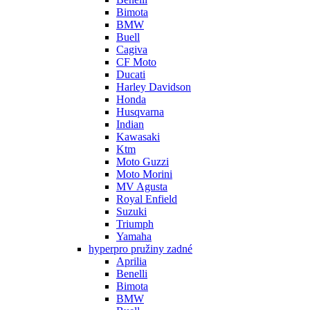
Bimota
BMW
Buell
Cagiva
CF Moto
Ducati
Harley Davidson
Honda
Husqvarna
Indian
Kawasaki
Ktm
Moto Guzzi
Moto Morini
MV Agusta
Royal Enfield
Suzuki
Triumph
Yamaha
hyperpro pružiny zadné
Aprilia
Benelli
Bimota
BMW