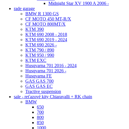
Midnight Star XV 1900 A 2006 -
rade garage
BMW R 1300 GS
CF MOTO 450 MT-R/X
CF MOTO 800MT/X
KTM 390
KTM 690 2008 - 2018
KTM 690 2019 - 2024
KTM 690 2026 -
KTM 790 / 890
KTM 950 / 990
KTM EXC
Husqvarna 701 2016 - 2024
Husqvarna 701 2026 -
Husqvarna FE
GAS GAS 700
GAS GAS EC
Tractive suspension
sale - reťazové kity Chiaravalli + RK chain
BMW
650
700
800
850
1000