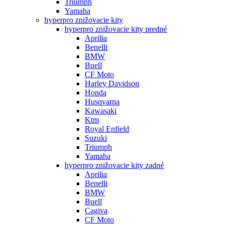
Triumph
Yamaha
hyperpro znižovacie kity
hyperpro znižovacie kity predné
Aprilia
Benelli
BMW
Buell
CF Moto
Harley Davidson
Honda
Husqvarna
Kawasaki
Ktm
Royal Enfield
Suzuki
Triumph
Yamaha
hyperpro znižovacie kity zadné
Aprilia
Benelli
BMW
Buell
Cagiva
CF Moto