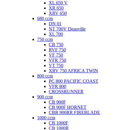
XL 650 V
XR 650
XRV 650
680 ccm
DN 01
NT 700V Deauville
XL 700
750 ccm
CB 750
RVF 750
VF 750
VFR 750
VT 750
XRV 750 AFRICA TWIN
800 ccm
PC 800 PACIFIC COAST
VFR 800
CROSSRUNNER
900 ccm
CB 900F
CB 900F HORNET
CBR 900RR FIREBLADE
1000 ccm
CB 1000F
CB 1000R