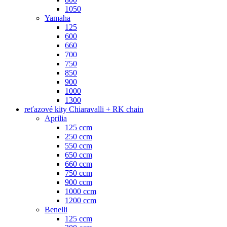
1050
Yamaha
125
600
660
700
750
850
900
1000
1300
reťazové kity Chiaravalli + RK chain
Aprilia
125 ccm
250 ccm
550 ccm
650 ccm
660 ccm
750 ccm
900 ccm
1000 ccm
1200 ccm
Benelli
125 ccm