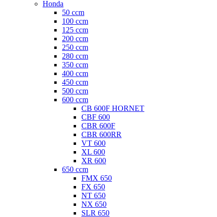
Honda
50 ccm
100 ccm
125 ccm
200 ccm
250 ccm
280 ccm
350 ccm
400 ccm
450 ccm
500 ccm
600 ccm
CB 600F HORNET
CBF 600
CBR 600F
CBR 600RR
VT 600
XL 600
XR 600
650 ccm
FMX 650
FX 650
NT 650
NX 650
SLR 650