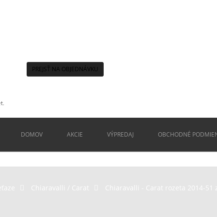
PREJSŤ NA OBJEDNÁVKU
t.
DOMOV
AKCIE
VÝPREDAJ
OBCHODNÉ PODMIE
eťaze
>
Chiaravalli / Carat
>
Chiaravalli - Carat rozeta 2014-51