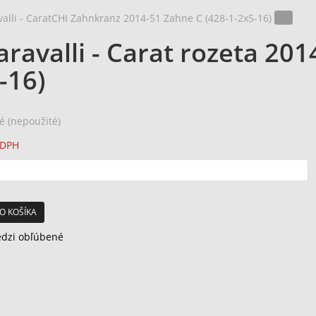
aravalli - Carat rozeta 201
-16)
é (nepoužité)
 DPH
O KOŠÍKA
edzi obľúbené