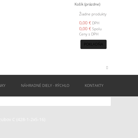
Košík
(prázdne)
Žiadne produkty
0,00 €
DPH
0,00 €
Spolu
Ceny s DPH
POKLADŇA
NKY
NÁHRADNÉ DIELY - RÝCHLO
KONTAKTY
 zubov C (428-1-2x5-16)