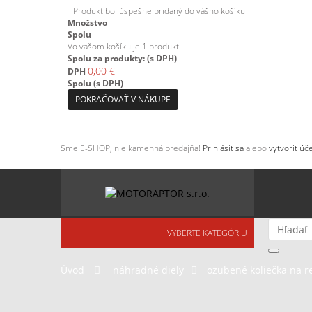
Produkt bol úspešne pridaný do vášho košíku
Množstvo
Spolu
Vo vašom košíku je 1 produkt.
Spolu za produkty: (s DPH)
0,00 €
DPH
Spolu (s DPH)
POKRAČOVAŤ V NÁKUPE
Sme E-SHOP, nie kamenná predajňa!
Prihlásiť sa
alebo
vytvoriť úče
VYBERTE KATEGÓRIU
Úvod
>
náhradné diely
>
ozubené koliečka na r