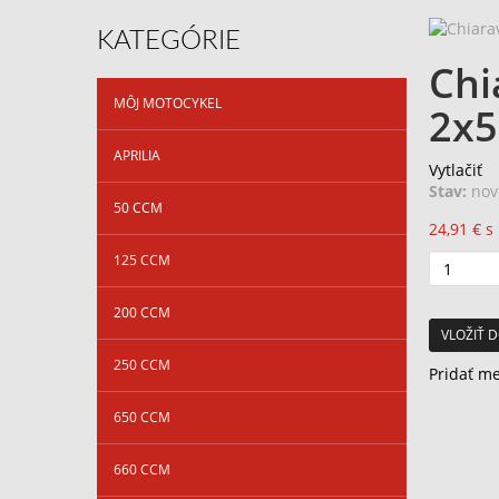
KATEGÓRIE
Chi
MÔJ MOTOCYKEL
2x5
APRILIA
Vytlačiť
Stav:
nov
50 CCM
24,91 €
s
125 CCM
200 CCM
VLOŽIŤ D
250 CCM
Pridať m
650 CCM
660 CCM