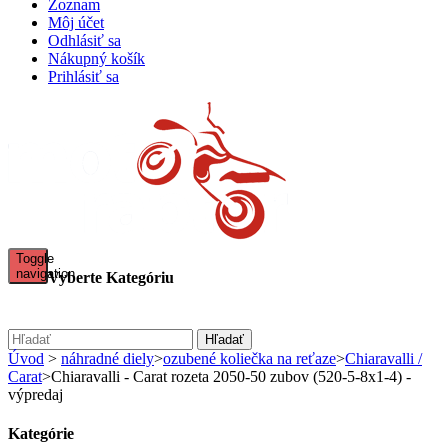
Zoznam
Môj účet
Odhlásiť sa
Nákupný košík
Prihlásiť sa
Toggle
navigation
Vyberte Kategóriu
sale - REŤAZOVÉ KITY CHIARAVALLI + RK CHAIN
reťazové kity Chiaravalli + RK chain
Hľadať
Rade Garage power parts
Úvod
>
náhradné diely
>
ozubené koliečka na reťaze
>
Chiaravalli /
PLEXI ŠTÍTY MRA
Carat
>
Chiaravalli - Carat rozeta 2050-50 zubov (520-5-8x1-4) -
KOMUNIKÁTORY
výpredaj
HYPERPRO
ladené výfuky Leo Vince
Kategórie
AKCIE