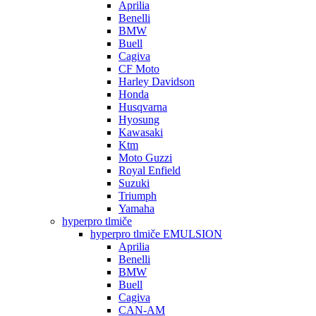
Aprilia
Benelli
BMW
Buell
Cagiva
CF Moto
Harley Davidson
Honda
Husqvarna
Hyosung
Kawasaki
Ktm
Moto Guzzi
Royal Enfield
Suzuki
Triumph
Yamaha
hyperpro tlmiče
hyperpro tlmiče EMULSION
Aprilia
Benelli
BMW
Buell
Cagiva
CAN-AM