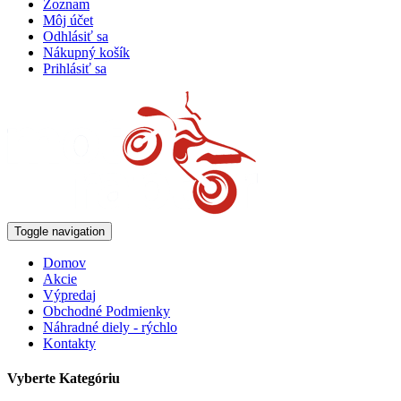
Zoznam
Môj účet
Odhlásiť sa
Nákupný košík
Prihlásiť sa
Toggle navigation
Domov
Akcie
Výpredaj
Obchodné Podmienky
Náhradné diely - rýchlo
Kontakty
Vyberte Kategóriu