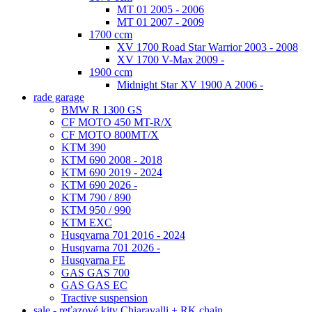
MT 01 2005 - 2006
MT 01 2007 - 2009
1700 ccm
XV 1700 Road Star Warrior 2003 - 2008
XV 1700 V-Max 2009 -
1900 ccm
Midnight Star XV 1900 A 2006 -
rade garage
BMW R 1300 GS
CF MOTO 450 MT-R/X
CF MOTO 800MT/X
KTM 390
KTM 690 2008 - 2018
KTM 690 2019 - 2024
KTM 690 2026 -
KTM 790 / 890
KTM 950 / 990
KTM EXC
Husqvarna 701 2016 - 2024
Husqvarna 701 2026 -
Husqvarna FE
GAS GAS 700
GAS GAS EC
Tractive suspension
sale - reťazové kity Chiaravalli + RK chain