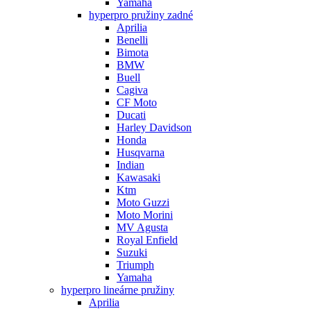
Yamaha
hyperpro pružiny zadné
Aprilia
Benelli
Bimota
BMW
Buell
Cagiva
CF Moto
Ducati
Harley Davidson
Honda
Husqvarna
Indian
Kawasaki
Ktm
Moto Guzzi
Moto Morini
MV Agusta
Royal Enfield
Suzuki
Triumph
Yamaha
hyperpro lineárne pružiny
Aprilia