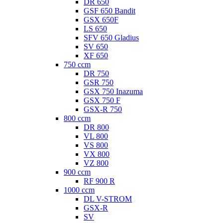
DR 650
GSF 650 Bandit
GSX 650F
LS 650
SFV 650 Gladius
SV 650
XF 650
750 ccm
DR 750
GSR 750
GSX 750 Inazuma
GSX 750 F
GSX-R 750
800 ccm
DR 800
VL 800
VS 800
VX 800
VZ 800
900 ccm
RF 900 R
1000 ccm
DL V-STROM
GSX-R
SV