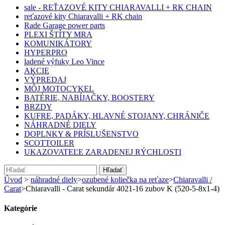
sale - REŤAZOVÉ KITY CHIARAVALLI + RK CHAIN
reťazové kity Chiaravalli + RK chain
Rade Garage power parts
PLEXI ŠTÍTY MRA
KOMUNIKÁTORY
HYPERPRO
ladené výfuky Leo Vince
AKCIE
VÝPREDAJ
MÔJ MOTOCYKEL
BATÉRIE, NABÍJAČKY, BOOSTERY
BRZDY
KUFRE, PADÁKY, HLAVNÉ STOJANY, CHRÁNIČE
NÁHRADNÉ DIELY
DOPLNKY & PRÍSLUŠENSTVO
SCOTTOILER
UKAZOVATEĽE ZARADENEJ RÝCHLOSTI
Hľadať
Úvod
>
náhradné diely
>
ozubené koliečka na reťaze
>
Chiaravalli /
Carat
>
Chiaravalli - Carat sekundár 4021-16 zubov K (520-5-8x1-4)
Kategórie