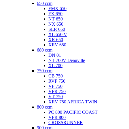
650 ccm
FMX 650
FX 650
NT 650
NX 650
SLR 650
XL 650 V
XR 650
XRV 650
680 ccm
DN 01
NT 700V Deauville
XL 700
750 ccm
CB 750
RVF 750
VF 750
VFR 750
VT 750
XRV 750 AFRICA TWIN
800 ccm
PC 800 PACIFIC COAST
VFR 800
CROSSRUNNER
900 ccm