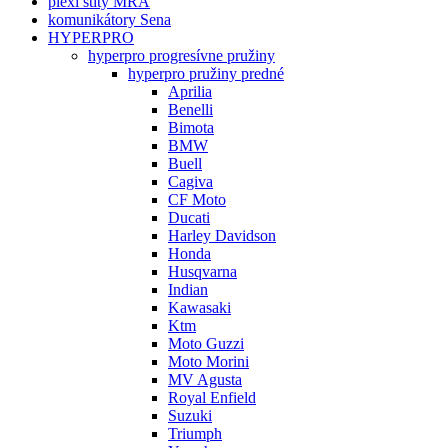
plexi štíty MRA
komunikátory Sena
HYPERPRO
hyperpro progresívne pružiny
hyperpro pružiny predné
Aprilia
Benelli
Bimota
BMW
Buell
Cagiva
CF Moto
Ducati
Harley Davidson
Honda
Husqvarna
Indian
Kawasaki
Ktm
Moto Guzzi
Moto Morini
MV Agusta
Royal Enfield
Suzuki
Triumph