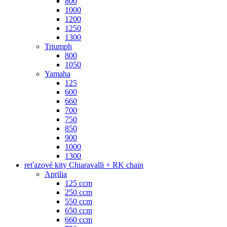
800
1000
1200
1250
1300
Triumph
800
1050
Yamaha
125
600
660
700
750
850
900
1000
1300
reťazové kity Chiaravalli + RK chain
Aprilia
125 ccm
250 ccm
550 ccm
650 ccm
660 ccm