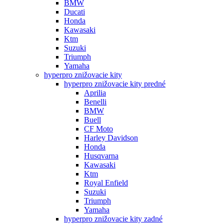
BMW
Ducati
Honda
Kawasaki
Ktm
Suzuki
Triumph
Yamaha
hyperpro znižovacie kity
hyperpro znižovacie kity predné
Aprilia
Benelli
BMW
Buell
CF Moto
Harley Davidson
Honda
Husqvarna
Kawasaki
Ktm
Royal Enfield
Suzuki
Triumph
Yamaha
hyperpro znižovacie kity zadné