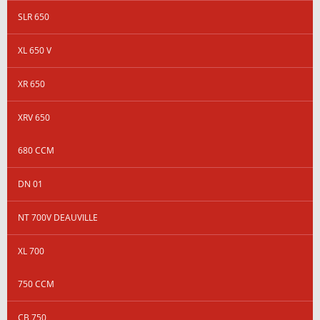
SLR 650
XL 650 V
XR 650
XRV 650
680 CCM
DN 01
NT 700V DEAUVILLE
XL 700
750 CCM
CB 750