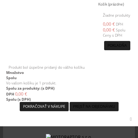
Košík
(prázdne)
Žiadne produkty
0,00 €
DPH
0,00 €
Spolu
Ceny s DPH
POKLADŇA
Produkt bol úspešne pridaný do vášho košíku
Množstvo
Spolu
Vo vašom košíku je 1 produkt.
Spolu za produkty: (s DPH)
0,00 €
DPH
Spolu (s DPH)
POKRAČOVAŤ V NÁKUPE
PREJSŤ NA OBJEDNÁVKU