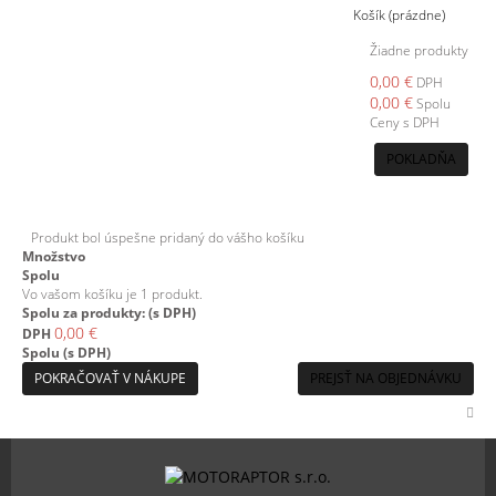
Košík
(prázdne)
Žiadne produkty
0,00 €
DPH
0,00 €
Spolu
Ceny s DPH
POKLADŇA
Produkt bol úspešne pridaný do vášho košíku
Množstvo
Spolu
Vo vašom košíku je 1 produkt.
Spolu za produkty: (s DPH)
0,00 €
DPH
Spolu (s DPH)
POKRAČOVAŤ V NÁKUPE
PREJSŤ NA OBJEDNÁVKU