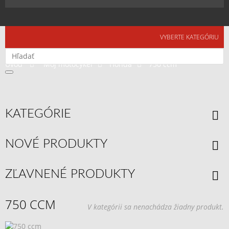
Togg
navi
VYBERTE KATEGÓRIU
Úvod
>
Môj motocykel
>
Honda
>
750 ccm
KATEGÓRIE
NOVÉ PRODUKTY
ZĽAVNENÉ PRODUKTY
750 CCM
V kategórii sa nenachádza žiadny produkt.