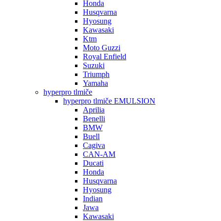
Honda
Husqvarna
Hyosung
Kawasaki
Ktm
Moto Guzzi
Royal Enfield
Suzuki
Triumph
Yamaha
hyperpro tlmiče
hyperpro tlmiče EMULSION
Aprilia
Benelli
BMW
Buell
Cagiva
CAN-AM
Ducati
Honda
Husqvarna
Hyosung
Indian
Jawa
Kawasaki