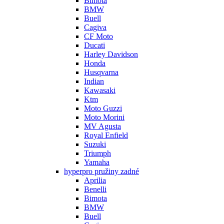
Bimota
BMW
Buell
Cagiva
CF Moto
Ducati
Harley Davidson
Honda
Husqvarna
Indian
Kawasaki
Ktm
Moto Guzzi
Moto Morini
MV Agusta
Royal Enfield
Suzuki
Triumph
Yamaha
hyperpro pružiny zadné
Aprilia
Benelli
Bimota
BMW
Buell