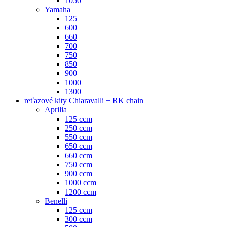
1050
Yamaha
125
600
660
700
750
850
900
1000
1300
reťazové kity Chiaravalli + RK chain
Aprilia
125 ccm
250 ccm
550 ccm
650 ccm
660 ccm
750 ccm
900 ccm
1000 ccm
1200 ccm
Benelli
125 ccm
300 ccm