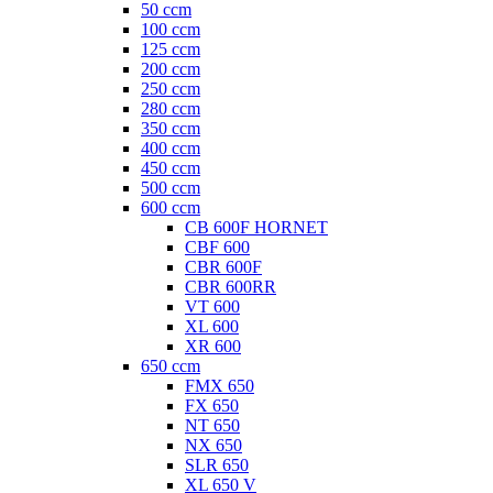
50 ccm
100 ccm
125 ccm
200 ccm
250 ccm
280 ccm
350 ccm
400 ccm
450 ccm
500 ccm
600 ccm
CB 600F HORNET
CBF 600
CBR 600F
CBR 600RR
VT 600
XL 600
XR 600
650 ccm
FMX 650
FX 650
NT 650
NX 650
SLR 650
XL 650 V