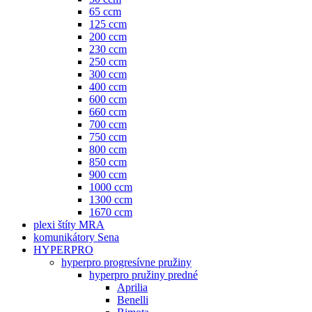
65 ccm
125 ccm
200 ccm
230 ccm
250 ccm
300 ccm
400 ccm
600 ccm
660 ccm
700 ccm
750 ccm
800 ccm
850 ccm
900 ccm
1000 ccm
1300 ccm
1670 ccm
plexi štíty MRA
komunikátory Sena
HYPERPRO
hyperpro progresívne pružiny
hyperpro pružiny predné
Aprilia
Benelli