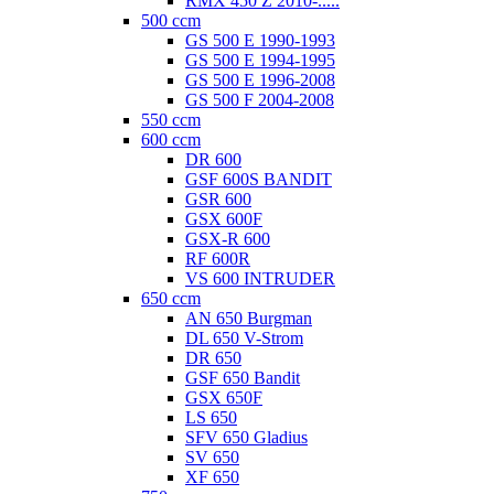
RMX 450 Z 2010-.....
500 ccm
GS 500 E 1990-1993
GS 500 E 1994-1995
GS 500 E 1996-2008
GS 500 F 2004-2008
550 ccm
600 ccm
DR 600
GSF 600S BANDIT
GSR 600
GSX 600F
GSX-R 600
RF 600R
VS 600 INTRUDER
650 ccm
AN 650 Burgman
DL 650 V-Strom
DR 650
GSF 650 Bandit
GSX 650F
LS 650
SFV 650 Gladius
SV 650
XF 650