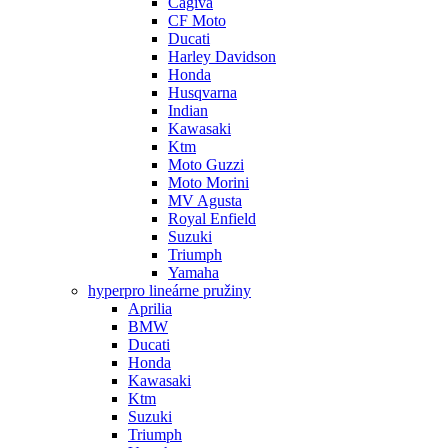
Cagiva
CF Moto
Ducati
Harley Davidson
Honda
Husqvarna
Indian
Kawasaki
Ktm
Moto Guzzi
Moto Morini
MV Agusta
Royal Enfield
Suzuki
Triumph
Yamaha
hyperpro lineárne pružiny
Aprilia
BMW
Ducati
Honda
Kawasaki
Ktm
Suzuki
Triumph