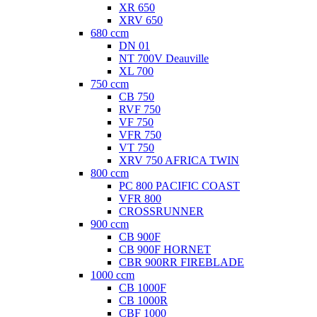
XR 650
XRV 650
680 ccm
DN 01
NT 700V Deauville
XL 700
750 ccm
CB 750
RVF 750
VF 750
VFR 750
VT 750
XRV 750 AFRICA TWIN
800 ccm
PC 800 PACIFIC COAST
VFR 800
CROSSRUNNER
900 ccm
CB 900F
CB 900F HORNET
CBR 900RR FIREBLADE
1000 ccm
CB 1000F
CB 1000R
CBF 1000