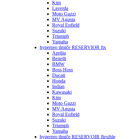
Ktm
Laverda
Moto Guzzi
MV Agusta
Royal Enfield
Suzuki
Triumph
Yamaha
hyperpro tlmiče RESERVIOR fix
Aprilia
Benelli
BMW
Boss Hoss
Ducati
Honda
Indian
Kawasaki
Ktm
Moto Guzzi
MV Agusta
Royal Enfield
Suzuki
Triumph
Yamaha
hyperpro tlmiče RESERVOIR flexible