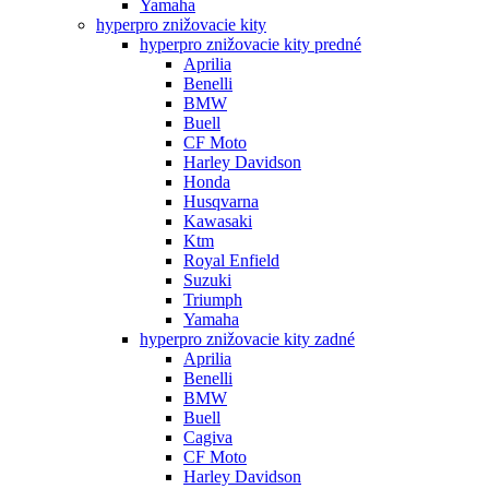
Yamaha
hyperpro znižovacie kity
hyperpro znižovacie kity predné
Aprilia
Benelli
BMW
Buell
CF Moto
Harley Davidson
Honda
Husqvarna
Kawasaki
Ktm
Royal Enfield
Suzuki
Triumph
Yamaha
hyperpro znižovacie kity zadné
Aprilia
Benelli
BMW
Buell
Cagiva
CF Moto
Harley Davidson