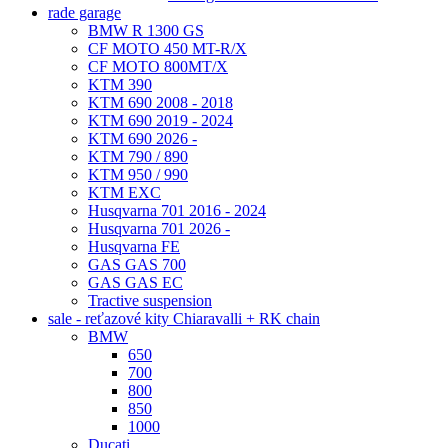
rade garage
BMW R 1300 GS
CF MOTO 450 MT-R/X
CF MOTO 800MT/X
KTM 390
KTM 690 2008 - 2018
KTM 690 2019 - 2024
KTM 690 2026 -
KTM 790 / 890
KTM 950 / 990
KTM EXC
Husqvarna 701 2016 - 2024
Husqvarna 701 2026 -
Husqvarna FE
GAS GAS 700
GAS GAS EC
Tractive suspension
sale - reťazové kity Chiaravalli + RK chain
BMW
650
700
800
850
1000
Ducati