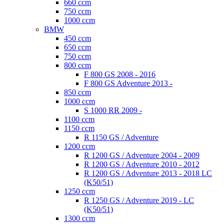
660 ccm
SCOTTOILER
750 ccm
UKAZOVATEĽE ZARADENEJ RÝCHLOSTI
1000 ccm
BMW
450 ccm
650 ccm
750 ccm
800 ccm
F 800 GS 2008 - 2016
F 800 GS Adventure 2013 -
850 ccm
1000 ccm
S 1000 RR 2009 -
1100 ccm
1150 ccm
R 1150 GS / Adventure
1200 ccm
R 1200 GS / Adventure 2004 - 2009
R 1200 GS / Adventure 2010 - 2012
R 1200 GS / Adventure 2013 - 2018 LC
(K50/51)
1250 ccm
R 1250 GS / Adventure 2019 - LC
(K50/51)
1300 ccm