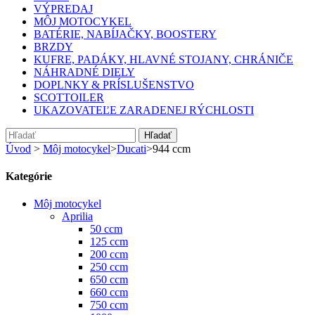
VÝPREDAJ
MÔJ MOTOCYKEL
BATÉRIE, NABÍJAČKY, BOOSTERY
BRZDY
KUFRE, PADÁKY, HLAVNÉ STOJANY, CHRÁNIČE
NÁHRADNÉ DIELY
DOPLNKY & PRÍSLUŠENSTVO
SCOTTOILER
UKAZOVATEĽE ZARADENEJ RÝCHLOSTI
Hľadať
Úvod
>
Môj motocykel
>
Ducati
>
944 ccm
Kategórie
Môj motocykel
Aprilia
50 ccm
125 ccm
200 ccm
250 ccm
650 ccm
660 ccm
750 ccm