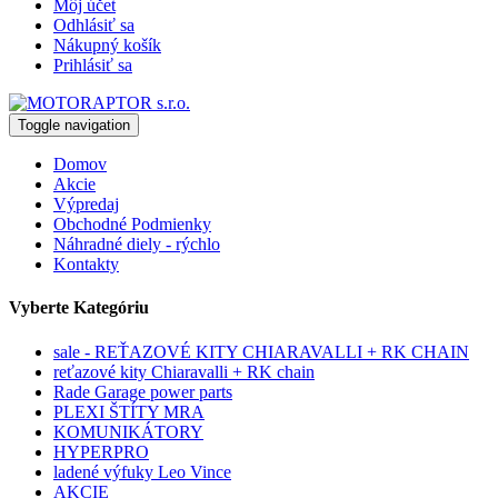
Môj účet
Odhlásiť sa
Nákupný košík
Prihlásiť sa
Toggle navigation
Domov
Akcie
Výpredaj
Obchodné Podmienky
Náhradné diely - rýchlo
Kontakty
Vyberte Kategóriu
sale - REŤAZOVÉ KITY CHIARAVALLI + RK CHAIN
reťazové kity Chiaravalli + RK chain
Rade Garage power parts
PLEXI ŠTÍTY MRA
KOMUNIKÁTORY
HYPERPRO
ladené výfuky Leo Vince
AKCIE