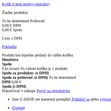
Košík
0
item
item(s)
(prázdne)
Žiadne produkty
To be determined
Poštovné
0,00 €
DPH
0,00 €
Spolu
Ceny s DPH
Pokladňa
Produkt bol úspešne pridaný do vášho košíku
Množstvo
Spolu
0
ks tovaru
Vo vašom košíku je 1 produkt.
Spolu za produkty: (s DPH)
Spolu za poštovné: (s DPH)
To be determined
DPH
0,00 €
Spolu (s DPH)
Pokračovať v nákupe
Prejsť na objednávku
Sme E-SHOP, nie kamenná predajňa!
Prihlásiť sa
alebo
vytvori
Zoznam