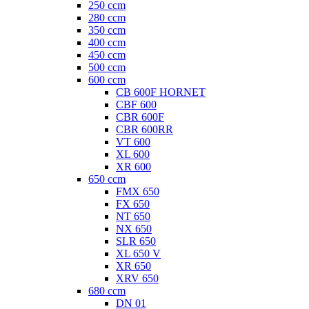
250 ccm
280 ccm
350 ccm
400 ccm
450 ccm
500 ccm
600 ccm
CB 600F HORNET
CBF 600
CBR 600F
CBR 600RR
VT 600
XL 600
XR 600
650 ccm
FMX 650
FX 650
NT 650
NX 650
SLR 650
XL 650 V
XR 650
XRV 650
680 ccm
DN 01