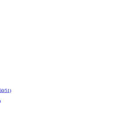
50/51)
)