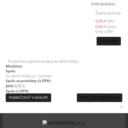
Košík
(prázdne)
Žiadne produkty
0,00 €
DPH
0,00 €
Spolu
Ceny s DPH
POKLADŇA
Produkt bol úspešne pridaný do vášho košíku
Množstvo
Spolu
Vo vašom košíku je 1 produkt.
Spolu za produkty: (s DPH)
0,00 €
DPH
Spolu (s DPH)
POKRAČOVAŤ V NÁKUPE
PREJSŤ NA OBJEDNÁVKU