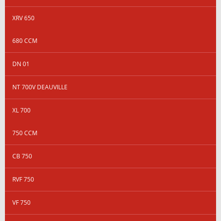
XRV 650
680 CCM
DN 01
NT 700V DEAUVILLE
XL 700
750 CCM
CB 750
RVF 750
VF 750