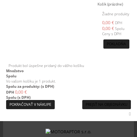
Košík
(prázdne)
Žiadne produkty
0,00 €
DPH
0,00 €
Spolu
Ceny s DPH
POKLADŇA
Produkt bol úspešne pridaný do vášho košíku
Množstvo
Spolu
Vo vašom košíku je 1 produkt.
Spolu za produkty: (s DPH)
0,00 €
DPH
Spolu (s DPH)
POKRAČOVAŤ V NÁKUPE
PREJSŤ NA OBJEDNÁVKU