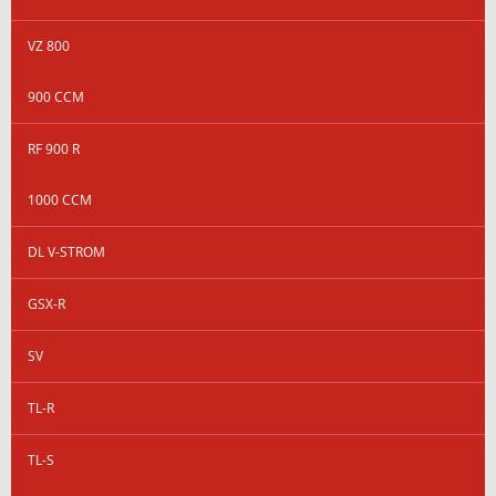
VZ 800
900 CCM
RF 900 R
1000 CCM
DL V-STROM
GSX-R
SV
TL-R
TL-S