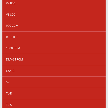
VX 800
VZ 800
900 CCM
RF 900 R
1000 CCM
DL V-STROM
GSX-R
SV
TL-R
TL-S