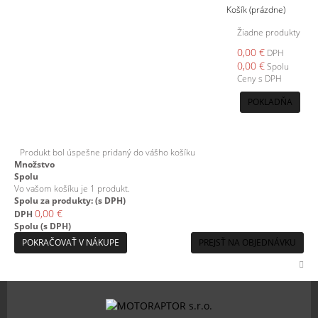
Košík
(prázdne)
Žiadne produkty
0,00 €
DPH
0,00 €
Spolu
Ceny s DPH
POKLADŇA
Produkt bol úspešne pridaný do vášho košíku
Množstvo
Spolu
Vo vašom košíku je 1 produkt.
Spolu za produkty: (s DPH)
0,00 €
DPH
Spolu (s DPH)
POKRAČOVAŤ V NÁKUPE
PREJSŤ NA OBJEDNÁVKU