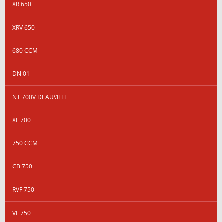
XR 650
XRV 650
680 CCM
DN 01
NT 700V DEAUVILLE
XL 700
750 CCM
CB 750
RVF 750
VF 750