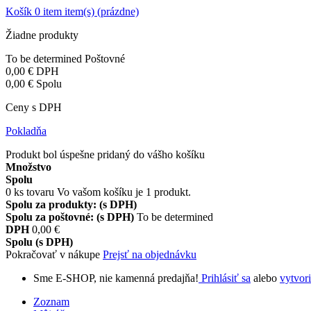
Košík
0
item
item(s)
(prázdne)
Žiadne produkty
To be determined
Poštovné
0,00 €
DPH
0,00 €
Spolu
Ceny s DPH
Pokladňa
Produkt bol úspešne pridaný do vášho košíku
Množstvo
Spolu
0
ks tovaru
Vo vašom košíku je 1 produkt.
Spolu za produkty: (s DPH)
Spolu za poštovné: (s DPH)
To be determined
DPH
0,00 €
Spolu (s DPH)
Pokračovať v nákupe
Prejsť na objednávku
Sme E-SHOP, nie kamenná predajňa!
Prihlásiť sa
alebo
vytvori
Zoznam