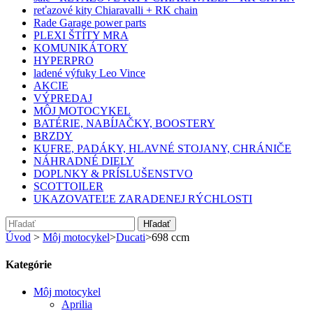
reťazové kity Chiaravalli + RK chain
Rade Garage power parts
PLEXI ŠTÍTY MRA
KOMUNIKÁTORY
HYPERPRO
ladené výfuky Leo Vince
AKCIE
VÝPREDAJ
MÔJ MOTOCYKEL
BATÉRIE, NABÍJAČKY, BOOSTERY
BRZDY
KUFRE, PADÁKY, HLAVNÉ STOJANY, CHRÁNIČE
NÁHRADNÉ DIELY
DOPLNKY & PRÍSLUŠENSTVO
SCOTTOILER
UKAZOVATEĽE ZARADENEJ RÝCHLOSTI
Hľadať
Úvod
>
Môj motocykel
>
Ducati
>
698 ccm
Kategórie
Môj motocykel
Aprilia