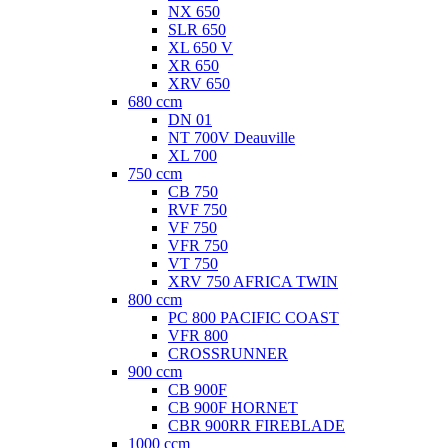
NX 650
SLR 650
XL 650 V
XR 650
XRV 650
680 ccm
DN 01
NT 700V Deauville
XL 700
750 ccm
CB 750
RVF 750
VF 750
VFR 750
VT 750
XRV 750 AFRICA TWIN
800 ccm
PC 800 PACIFIC COAST
VFR 800
CROSSRUNNER
900 ccm
CB 900F
CB 900F HORNET
CBR 900RR FIREBLADE
1000 ccm