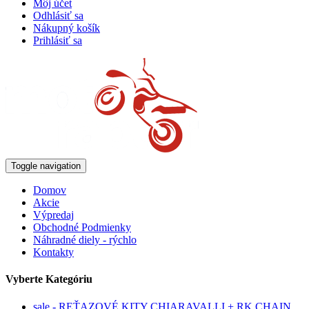
Môj účet
Odhlásiť sa
Nákupný košík
Prihlásiť sa
Toggle navigation
Domov
Akcie
Výpredaj
Obchodné Podmienky
Náhradné diely - rýchlo
Kontakty
Vyberte Kategóriu
sale - REŤAZOVÉ KITY CHIARAVALLI + RK CHAIN