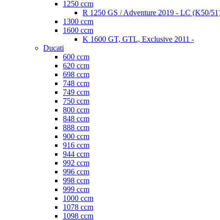
1250 ccm
R 1250 GS / Adventure 2019 - LC (K50/51
1300 ccm
1600 ccm
K 1600 GT, GTL, Exclusive 2011 -
Ducati
600 ccm
620 ccm
698 ccm
748 ccm
749 ccm
750 ccm
800 ccm
848 ccm
888 ccm
900 ccm
916 ccm
944 ccm
992 ccm
996 ccm
998 ccm
999 ccm
1000 ccm
1078 ccm
1098 ccm