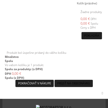
Košík
(prázdne)
Žiadne produkty
0,00 €
DPH
0,00 €
Spolu
Ceny s DPH
POKLADŇA
Produkt bol úspešne pridaný do vášho košíku
Množstvo
Spolu
Vo vašom košíku je 1 produkt.
Spolu za produkty: (s DPH)
0,00 €
DPH
Spolu (s DPH)
POKRAČOVAŤ V NÁKUPE
PREJSŤ NA OBJEDNÁVKU