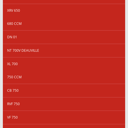
XRV 650
680 CCM
DN 01
NT 700V DEAUVILLE
XL 700
750 CCM
CB 750
RVF 750
VF 750