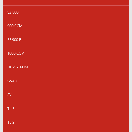
VZ 800
900 CCM
RF 900 R
1000 CCM
DL V-STROM
GSX-R
SV
TL-R
TL-S