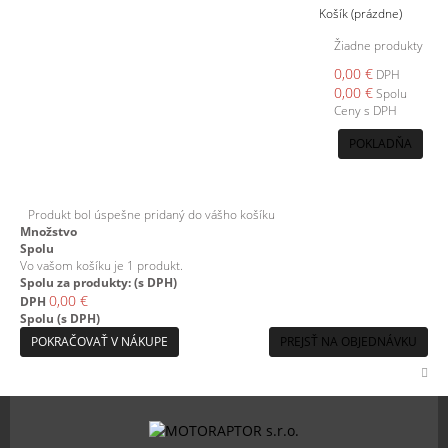
Košík
(prázdne)
Žiadne produkty
0,00 €
DPH
0,00 €
Spolu
Ceny s DPH
POKLADŇA
Produkt bol úspešne pridaný do vášho košíku
Množstvo
Spolu
Vo vašom košíku je 1 produkt.
Spolu za produkty: (s DPH)
0,00 €
DPH
Spolu (s DPH)
POKRAČOVAŤ V NÁKUPE
PREJSŤ NA OBJEDNÁVKU