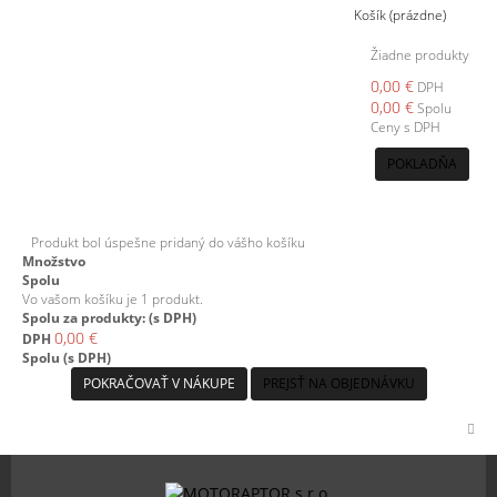
Košík
(prázdne)
Žiadne produkty
0,00 €
DPH
0,00 €
Spolu
Ceny s DPH
POKLADŇA
Produkt bol úspešne pridaný do vášho košíku
Množstvo
Spolu
Vo vašom košíku je 1 produkt.
Spolu za produkty: (s DPH)
0,00 €
DPH
Spolu (s DPH)
POKRAČOVAŤ V NÁKUPE
PREJSŤ NA OBJEDNÁVKU