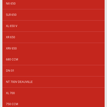
NX 650
SLR 650
XL 650 V
XR 650
XRV 650
680 CCM
DN 01
NT 700V DEAUVILLE
XL 700
750 CCM