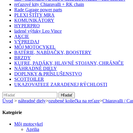
reťazové kity Chiaravalli + RK chain
Rade Garage power parts
PLEXI ŠTÍTY MRA
KOMUNIKÁTORY
HYPERPRO
ladené výfuky Leo Vince
AKCIE
VÝPREDAJ
MÔJ MOTOCYKEL
BATÉRIE, NABÍJAČKY, BOOSTERY
BRZDY
KUFRE, PADÁKY, HLAVNÉ STOJANY, CHRÁNIČE
NÁHRADNÉ DIELY
DOPLNKY & PRÍSLUŠENSTVO
SCOTTOILER
UKAZOVATEĽE ZARADENEJ RÝCHLOSTI
Hľadať
Úvod
>
náhradné diely
>
ozubené koliečka na reťaze
>
Chiaravalli / Car
Kategórie
Môj motocykel
Aprilia