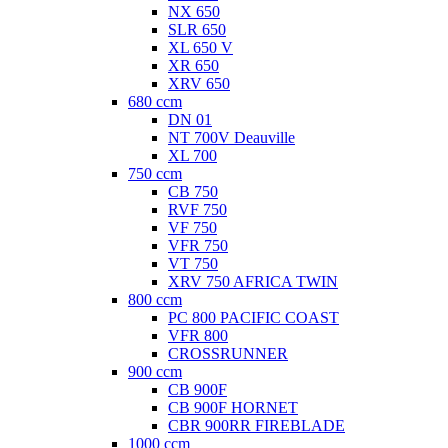
NX 650
SLR 650
XL 650 V
XR 650
XRV 650
680 ccm
DN 01
NT 700V Deauville
XL 700
750 ccm
CB 750
RVF 750
VF 750
VFR 750
VT 750
XRV 750 AFRICA TWIN
800 ccm
PC 800 PACIFIC COAST
VFR 800
CROSSRUNNER
900 ccm
CB 900F
CB 900F HORNET
CBR 900RR FIREBLADE
1000 ccm