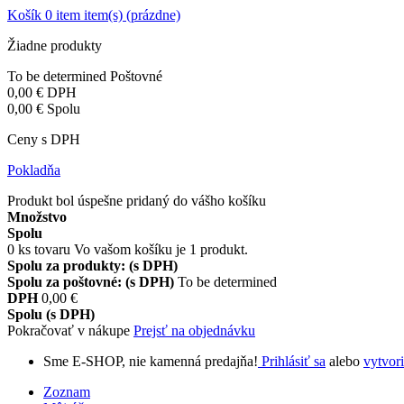
Košík
0
item
item(s)
(prázdne)
Žiadne produkty
To be determined
Poštovné
0,00 €
DPH
0,00 €
Spolu
Ceny s DPH
Pokladňa
Produkt bol úspešne pridaný do vášho košíku
Množstvo
Spolu
0
ks tovaru
Vo vašom košíku je 1 produkt.
Spolu za produkty: (s DPH)
Spolu za poštovné: (s DPH)
To be determined
DPH
0,00 €
Spolu (s DPH)
Pokračovať v nákupe
Prejsť na objednávku
Sme E-SHOP, nie kamenná predajňa!
Prihlásiť sa
alebo
vytvori
Zoznam