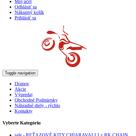
Môj účet
Odhlásiť sa
Nákupný košík
Prihlásiť sa
Toggle navigation
Domov
Akcie
Výpredaj
Obchodné Podmienky
Náhradné diely - rýchlo
Kontakty
Vyberte Kategóriu
sale - REŤAZOVÉ KITY CHIARAVALLI + RK CHAIN