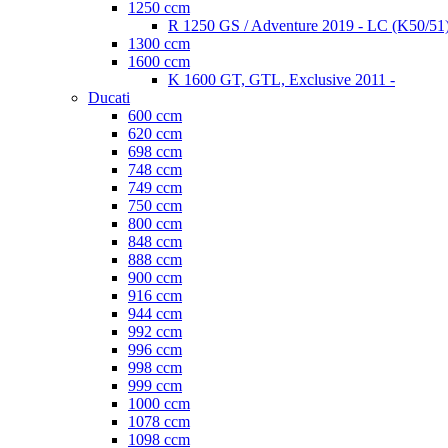
1250 ccm
R 1250 GS / Adventure 2019 - LC (K50/51
1300 ccm
1600 ccm
K 1600 GT, GTL, Exclusive 2011 -
Ducati
600 ccm
620 ccm
698 ccm
748 ccm
749 ccm
750 ccm
800 ccm
848 ccm
888 ccm
900 ccm
916 ccm
944 ccm
992 ccm
996 ccm
998 ccm
999 ccm
1000 ccm
1078 ccm
1098 ccm