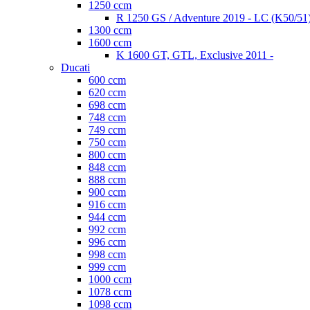
1250 ccm
R 1250 GS / Adventure 2019 - LC (K50/51
1300 ccm
1600 ccm
K 1600 GT, GTL, Exclusive 2011 -
Ducati
600 ccm
620 ccm
698 ccm
748 ccm
749 ccm
750 ccm
800 ccm
848 ccm
888 ccm
900 ccm
916 ccm
944 ccm
992 ccm
996 ccm
998 ccm
999 ccm
1000 ccm
1078 ccm
1098 ccm