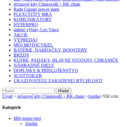
reťazové kity Chiaravalli + RK chain
Rade Garage power parts
PLEXI ŠTÍTY MRA
KOMUNIKÁTORY
HYPERPRO
ladené výfuky Leo Vince
AKCIE
VÝPREDAJ
MÔJ MOTOCYKEL
BATÉRIE, NABÍJAČKY, BOOSTERY
BRZDY
KUFRE, PADÁKY, HLAVNÉ STOJANY, CHRÁNIČE
NÁHRADNÉ DIELY
DOPLNKY & PRÍSLUŠENSTVO
SCOTTOILER
UKAZOVATEĽE ZARADENEJ RÝCHLOSTI
Hľadať
Úvod
>
reťazové kity Chiaravalli + RK chain
>
Aprilia
>
550 ccm
Kategórie
Môj motocykel
Aprilia