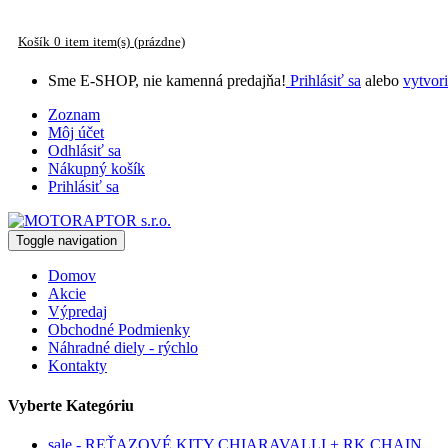
Košík
0
item
item(s)
(prázdne)
Sme E-SHOP, nie kamenná predajňa!
Prihlásiť sa
alebo
vytvori
Zoznam
Môj účet
Odhlásiť sa
Nákupný košík
Prihlásiť sa
Toggle navigation
Domov
Akcie
Výpredaj
Obchodné Podmienky
Náhradné diely - rýchlo
Kontakty
Vyberte Kategóriu
sale - REŤAZOVÉ KITY CHIARAVALLI + RK CHAIN