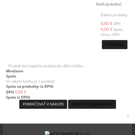
Košík
(prázdne)
Žiadne produkty
0,00 €
DPH
0,00 €
Spolu
Ceny s DPH
POKLADŇA
Produkt bol úspešne pridaný do vášho košíku
Množstvo
Spolu
Vo vašom košíku je 1 produkt.
Spolu za produkty: (s DPH)
0,00 €
DPH
Spolu (s DPH)
POKRAČOVAŤ V NÁKUPE
PREJSŤ NA OBJEDNÁVKU