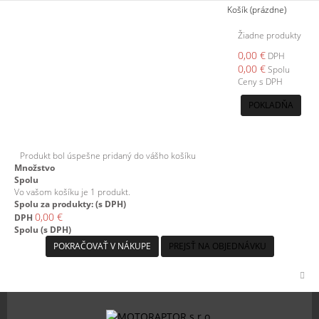
Košík
(prázdne)
Žiadne produkty
0,00 €
DPH
0,00 €
Spolu
Ceny s DPH
POKLADŇA
Produkt bol úspešne pridaný do vášho košíku
Množstvo
Spolu
Vo vašom košíku je 1 produkt.
Spolu za produkty: (s DPH)
0,00 €
DPH
Spolu (s DPH)
POKRAČOVAŤ V NÁKUPE
PREJSŤ NA OBJEDNÁVKU