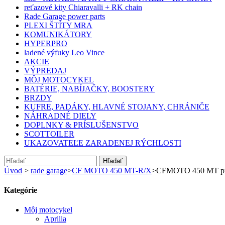
reťazové kity Chiaravalli + RK chain
Rade Garage power parts
PLEXI ŠTÍTY MRA
KOMUNIKÁTORY
HYPERPRO
ladené výfuky Leo Vince
AKCIE
VÝPREDAJ
MÔJ MOTOCYKEL
BATÉRIE, NABÍJAČKY, BOOSTERY
BRZDY
KUFRE, PADÁKY, HLAVNÉ STOJANY, CHRÁNIČE
NÁHRADNÉ DIELY
DOPLNKY & PRÍSLUŠENSTVO
SCOTTOILER
UKAZOVATEĽE ZARADENEJ RÝCHLOSTI
Hľadať
Úvod
>
rade garage
>
CF MOTO 450 MT-R/X
>
CFMOTO 450 MT pred
Kategórie
Môj motocykel
Aprilia