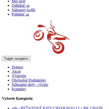
Môj účet
Odhlásiť sa
Nákupný košík
Prihlásiť sa
Toggle navigation
Domov
Akcie
Výpredaj
Obchodné Podmienky
Náhradné diely - rýchlo
Kontakty
Vyberte Kategóriu
sale - REŤAZOVÉ KITY CHIARAVALLI + RK CHAIN