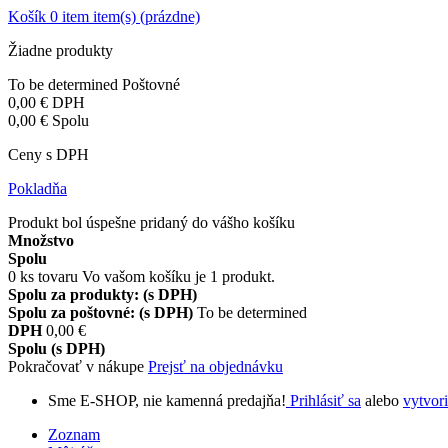
Košík
0
item
item(s)
(prázdne)
Žiadne produkty
To be determined
Poštovné
0,00 €
DPH
0,00 €
Spolu
Ceny s DPH
Pokladňa
Produkt bol úspešne pridaný do vášho košíku
Množstvo
Spolu
0
ks tovaru
Vo vašom košíku je 1 produkt.
Spolu za produkty: (s DPH)
Spolu za poštovné: (s DPH)
To be determined
DPH
0,00 €
Spolu (s DPH)
Pokračovať v nákupe
Prejsť na objednávku
Sme E-SHOP, nie kamenná predajňa!
Prihlásiť sa
alebo
vytvori
Zoznam