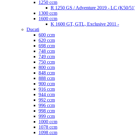
1250 ccm
R 1250 GS / Adventure 2019 - LC (K50/51
1300 ccm
1600 ccm
K 1600 GT, GTL, Exclusive 2011 -
Ducati
600 ccm
620 ccm
698 ccm
748 ccm
749 ccm
750 ccm
800 ccm
848 ccm
888 ccm
900 ccm
916 ccm
944 ccm
992 ccm
996 ccm
998 ccm
999 ccm
1000 ccm
1078 ccm
1098 ccm