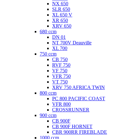
NX 650
SLR 650
XL 650 V
XR 650
XRV 650
680 ccm
DN 01
NT 700V Deauville
XL 700
750 ccm
CB 750
RVF 750
VF 750
VFR 750
VT 750
XRV 750 AFRICA TWIN
800 ccm
PC 800 PACIFIC COAST
VFR 800
CROSSRUNNER
900 ccm
CB 900F
CB 900F HORNET
CBR 900RR FIREBLADE
1000 ccm