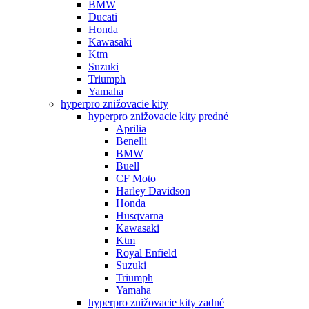
BMW
Ducati
Honda
Kawasaki
Ktm
Suzuki
Triumph
Yamaha
hyperpro znižovacie kity
hyperpro znižovacie kity predné
Aprilia
Benelli
BMW
Buell
CF Moto
Harley Davidson
Honda
Husqvarna
Kawasaki
Ktm
Royal Enfield
Suzuki
Triumph
Yamaha
hyperpro znižovacie kity zadné