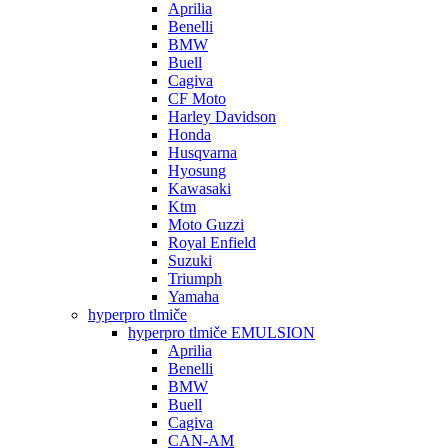
Aprilia
Benelli
BMW
Buell
Cagiva
CF Moto
Harley Davidson
Honda
Husqvarna
Hyosung
Kawasaki
Ktm
Moto Guzzi
Royal Enfield
Suzuki
Triumph
Yamaha
hyperpro tlmiče
hyperpro tlmiče EMULSION
Aprilia
Benelli
BMW
Buell
Cagiva
CAN-AM