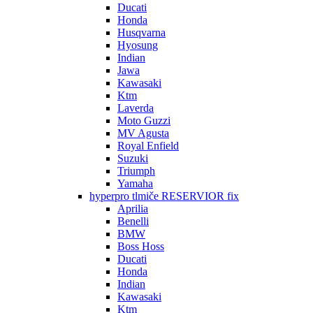
Ducati
Honda
Husqvarna
Hyosung
Indian
Jawa
Kawasaki
Ktm
Laverda
Moto Guzzi
MV Agusta
Royal Enfield
Suzuki
Triumph
Yamaha
hyperpro tlmiče RESERVIOR fix
Aprilia
Benelli
BMW
Boss Hoss
Ducati
Honda
Indian
Kawasaki
Ktm