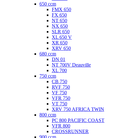
650 ccm
FMX 650
FX 650
NT 650
NX 650
SLR 650
XL 650 V
XR 650
XRV 650
680 ccm
DN 01
NT 700V Deauville
XL 700
750 ccm
CB 750
RVF 750
VF 750
VFR 750
VT 750
XRV 750 AFRICA TWIN
800 ccm
PC 800 PACIFIC COAST
VFR 800
CROSSRUNNER
900 ccm