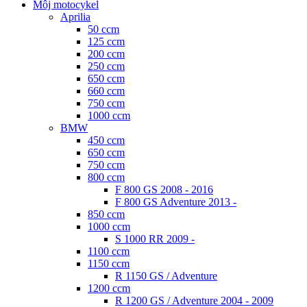
Môj motocykel
VÝPREDAJ
Aprilia
MÔJ MOTOCYKEL
50 ccm
BATÉRIE, NABÍJAČKY, BOOSTERY
125 ccm
BRZDY
200 ccm
KUFRE, PADÁKY, HLAVNÉ STOJANY, CHRÁNIČE
250 ccm
NÁHRADNÉ DIELY
650 ccm
DOPLNKY & PRÍSLUŠENSTVO
660 ccm
SCOTTOILER
750 ccm
UKAZOVATEĽE ZARADENEJ RÝCHLOSTI
1000 ccm
BMW
450 ccm
650 ccm
750 ccm
800 ccm
F 800 GS 2008 - 2016
F 800 GS Adventure 2013 -
850 ccm
1000 ccm
S 1000 RR 2009 -
1100 ccm
1150 ccm
R 1150 GS / Adventure
1200 ccm
R 1200 GS / Adventure 2004 - 2009