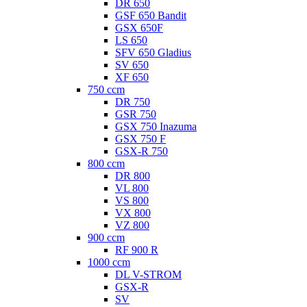
DR 650
GSF 650 Bandit
GSX 650F
LS 650
SFV 650 Gladius
SV 650
XF 650
750 ccm
DR 750
GSR 750
GSX 750 Inazuma
GSX 750 F
GSX-R 750
800 ccm
DR 800
VL 800
VS 800
VX 800
VZ 800
900 ccm
RF 900 R
1000 ccm
DL V-STROM
GSX-R
SV