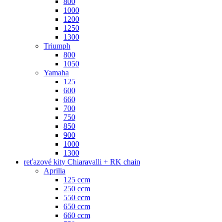
800
1000
1200
1250
1300
Triumph
800
1050
Yamaha
125
600
660
700
750
850
900
1000
1300
reťazové kity Chiaravalli + RK chain
Aprilia
125 ccm
250 ccm
550 ccm
650 ccm
660 ccm