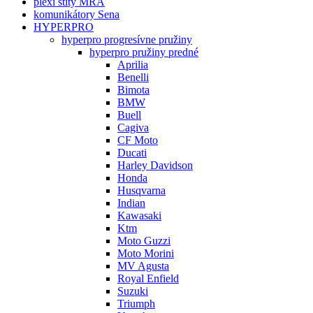
plexi štíty MRA
komunikátory Sena
HYPERPRO
hyperpro progresívne pružiny
hyperpro pružiny predné
Aprilia
Benelli
Bimota
BMW
Buell
Cagiva
CF Moto
Ducati
Harley Davidson
Honda
Husqvarna
Indian
Kawasaki
Ktm
Moto Guzzi
Moto Morini
MV Agusta
Royal Enfield
Suzuki
Triumph