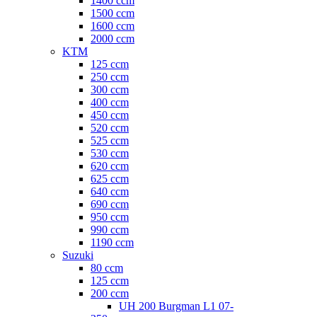
1400 ccm
1500 ccm
1600 ccm
2000 ccm
KTM
125 ccm
250 ccm
300 ccm
400 ccm
450 ccm
520 ccm
525 ccm
530 ccm
620 ccm
625 ccm
640 ccm
690 ccm
950 ccm
990 ccm
1190 ccm
Suzuki
80 ccm
125 ccm
200 ccm
UH 200 Burgman L1 07-