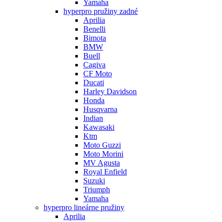
Yamaha
hyperpro pružiny zadné
Aprilia
Benelli
Bimota
BMW
Buell
Cagiva
CF Moto
Ducati
Harley Davidson
Honda
Husqvarna
Indian
Kawasaki
Ktm
Moto Guzzi
Moto Morini
MV Agusta
Royal Enfield
Suzuki
Triumph
Yamaha
hyperpro lineárne pružiny
Aprilia