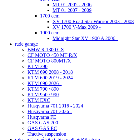
MT 01 2005 - 2006
MT 01 2007 - 2009
1700 ccm
XV 1700 Road Star Warrior 2003 - 2008
XV 1700 V-Max 2009 -
1900 ccm
Midnight Star XV 1900 A 2006 -
rade garage
BMW R 1300 GS
CF MOTO 450 MT-R/X
CF MOTO 800MT/X
KTM 390
KTM 690 2008 - 2018
KTM 690 2019 - 2024
KTM 690 2026 -
KTM 790 / 890
KTM 950 / 990
KTM EXC
Husqvarna 701 2016 - 2024
Husqvarna 701 2026 -
Husqvarna FE
GAS GAS 700
GAS GAS EC
Tractive suspension
sale - reťazové kity Chiaravalli + RK chain