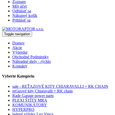
Zoznam
Môj účet
Odhlásiť sa
Nákupný košík
Prihlásiť sa
Toggle navigation
Domov
Akcie
Výpredaj
Obchodné Podmienky
Náhradné diely - rýchlo
Kontakty
Vyberte Kategóriu
sale - REŤAZOVÉ KITY CHIARAVALLI + RK CHAIN
reťazové kity Chiaravalli + RK chain
Rade Garage power parts
PLEXI ŠTÍTY MRA
KOMUNIKÁTORY
HYPERPRO
ladené výfuky Leo Vince