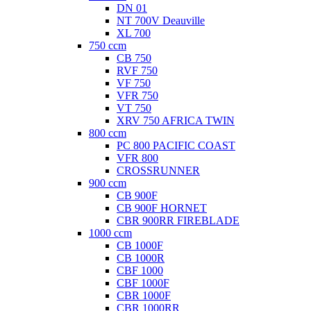
DN 01
NT 700V Deauville
XL 700
750 ccm
CB 750
RVF 750
VF 750
VFR 750
VT 750
XRV 750 AFRICA TWIN
800 ccm
PC 800 PACIFIC COAST
VFR 800
CROSSRUNNER
900 ccm
CB 900F
CB 900F HORNET
CBR 900RR FIREBLADE
1000 ccm
CB 1000F
CB 1000R
CBF 1000
CBF 1000F
CBR 1000F
CBR 1000RR