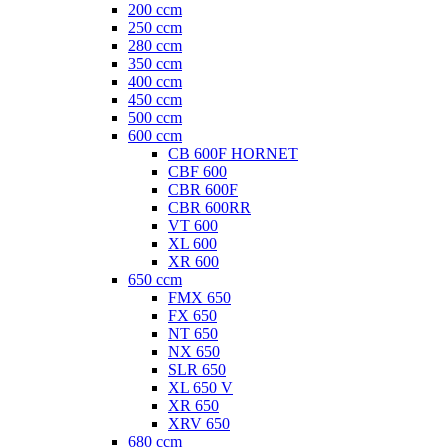
200 ccm
250 ccm
280 ccm
350 ccm
400 ccm
450 ccm
500 ccm
600 ccm
CB 600F HORNET
CBF 600
CBR 600F
CBR 600RR
VT 600
XL 600
XR 600
650 ccm
FMX 650
FX 650
NT 650
NX 650
SLR 650
XL 650 V
XR 650
XRV 650
680 ccm