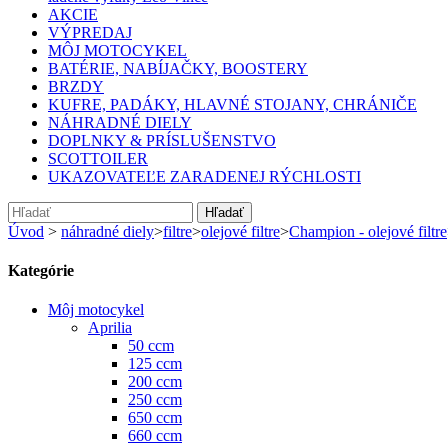
AKCIE
VÝPREDAJ
MÔJ MOTOCYKEL
BATÉRIE, NABÍJAČKY, BOOSTERY
BRZDY
KUFRE, PADÁKY, HLAVNÉ STOJANY, CHRÁNIČE
NÁHRADNÉ DIELY
DOPLNKY & PRÍSLUŠENSTVO
SCOTTOILER
UKAZOVATEĽE ZARADENEJ RÝCHLOSTI
Hľadať
Úvod
>
náhradné diely
>
filtre
>
olejové filtre
>
Champion - olejové filtre
Kategórie
Môj motocykel
Aprilia
50 ccm
125 ccm
200 ccm
250 ccm
650 ccm
660 ccm