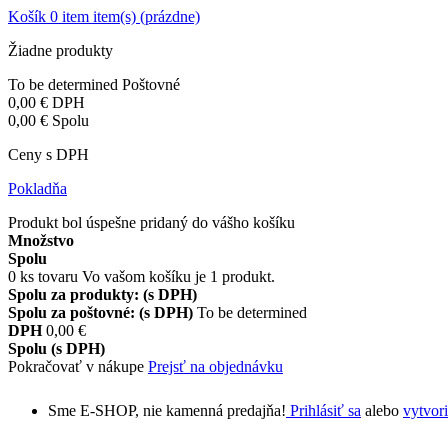
Košík
0
item
item(s)
(prázdne)
Žiadne produkty
To be determined
Poštovné
0,00 €
DPH
0,00 €
Spolu
Ceny s DPH
Pokladňa
Produkt bol úspešne pridaný do vášho košíku
Množstvo
Spolu
0
ks tovaru
Vo vašom košíku je 1 produkt.
Spolu za produkty: (s DPH)
Spolu za poštovné: (s DPH)
To be determined
DPH
0,00 €
Spolu (s DPH)
Pokračovať v nákupe
Prejsť na objednávku
Sme E-SHOP, nie kamenná predajňa!
Prihlásiť sa
alebo
vytvori