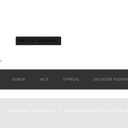
PREJSŤ NA OBJEDNÁVKU
t.
DOMOV
AKCIE
VÝPREDAJ
OBCHODNÉ PODMIE
>
Champion - olejové filtre
>
Champion olejový filter COF052 (