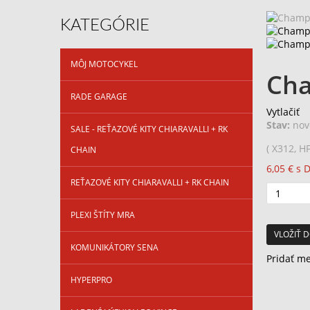
KATEGÓRIE
MÔJ MOTOCYKEL
Cha
RADE GARAGE
Vytlačiť
Stav:
nov
SALE - REŤAZOVÉ KITY CHIARAVALLI + RK
( X312, H
CHAIN
6,05 €
s 
REŤAZOVÉ KITY CHIARAVALLI + RK CHAIN
PLEXI ŠTÍTY MRA
VLOŽIŤ D
KOMUNIKÁTORY SENA
Pridať m
HYPERPRO