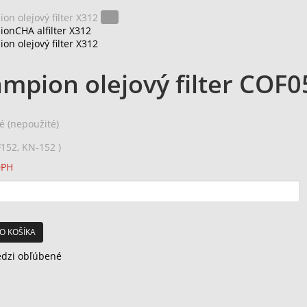
mpion olejový filter COF0
é (nepoužité)
F152, KN-152 )
DPH
O KOŠÍKA
edzi obľúbené