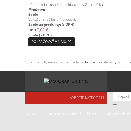
Produkt bol úspešne pridaný do vášho košíku
Množstvo
Spolu
Vo vašom košíku je 1 produkt.
Spolu za produkty: (s DPH)
0,00 €
DPH
Spolu (s DPH)
POKRAČOVAŤ V NÁKUPE
Sme E-SHOP, nie kamenná predajňa!
Prihlásiť sa
alebo
vytvoriť úče
VYBERTE KATEGÓRIU
Úvod
>
náhradné diely
>
filtre
>
olejové filtre