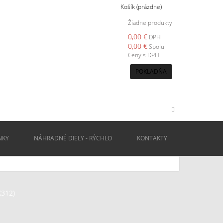
Košík
(prázdne)
Žiadne produkty
0,00 €
DPH
0,00 €
Spolu
Ceny s DPH
POKLADŇA
NKY
NÁHRADNÉ DIELY - RÝCHLO
KONTAKTY
X312)