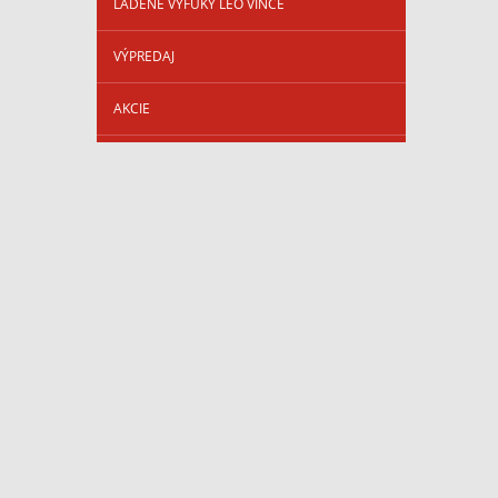
LADENÉ VÝFUKY LEO VINCE
VÝPREDAJ
AKCIE
BATÉRIE, NABÍJAČKY
KUFRE, PADÁKY, HLAVNÉ STOJANY,
CHRÁNIČE
NÁHRADNÉ DIELY
FILTRE
OLEJOVÉ FILTRE
CHAMPION - OLEJOVÉ FILTRE