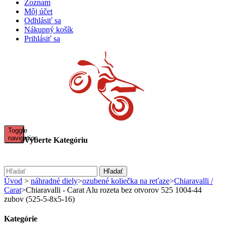
Zoznam
Môj účet
Odhlásiť sa
Nákupný košík
Prihlásiť sa
Toggle
navigation
Vyberte Kategóriu
sale - REŤAZOVÉ KITY CHIARAVALLI + RK CHAIN
reťazové kity Chiaravalli + RK chain
Hľadať
Rade Garage power parts
Úvod
>
náhradné diely
>
ozubené koliečka na reťaze
>
Chiaravalli /
PLEXI ŠTÍTY MRA
Carat
>
Chiaravalli - Carat Alu rozeta bez otvorov 525 1004-44
KOMUNIKÁTORY
zubov (525-5-8x5-16)
HYPERPRO
ladené výfuky Leo Vince
Kategórie
AKCIE