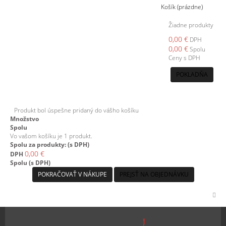
Košík
(prázdne)
Žiadne produkty
0,00 €
DPH
0,00 €
Spolu
Ceny s DPH
POKLADŇA
Produkt bol úspešne pridaný do vášho košíku
Množstvo
Spolu
Vo vašom košíku je 1 produkt.
Spolu za produkty: (s DPH)
0,00 €
DPH
Spolu (s DPH)
POKRAČOVAŤ V NÁKUPE
PREJSŤ NA OBJEDNÁVKU