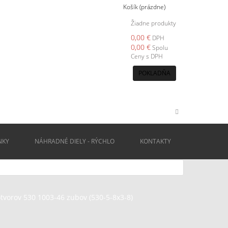
Košík
(prázdne)
Žiadne produkty
0,00 €
DPH
0,00 €
Spolu
Ceny s DPH
POKLADŇA
NKY
NÁHRADNÉ DIELY - RÝCHLO
KONTAKTY
 otvorov 530 1003-46 zubov (530-5-8x3-8)