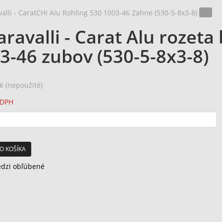
aravalli - Carat Alu rozeta
3-46 zubov (530-5-8x3-8)
é (nepoužité)
 DPH
O KOŠÍKA
edzi obľúbené