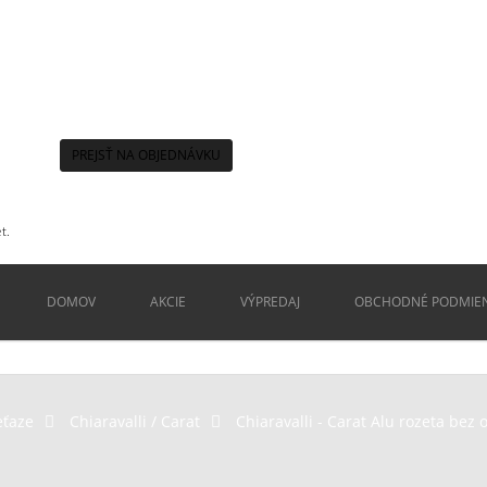
PREJSŤ NA OBJEDNÁVKU
t.
DOMOV
AKCIE
VÝPREDAJ
OBCHODNÉ PODMIE
eťaze
>
Chiaravalli / Carat
>
Chiaravalli - Carat Alu rozeta bez