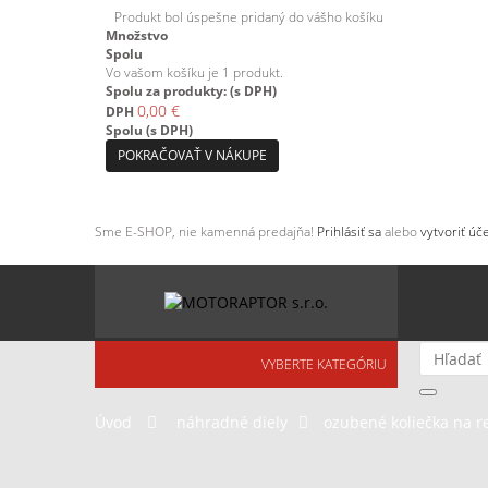
Produkt bol úspešne pridaný do vášho košíku
Množstvo
Spolu
Vo vašom košíku je 1 produkt.
Spolu za produkty: (s DPH)
0,00 €
DPH
Spolu (s DPH)
POKRAČOVAŤ V NÁKUPE
Sme E-SHOP, nie kamenná predajňa!
Prihlásiť sa
alebo
vytvoriť úče
VYBERTE KATEGÓRIU
Úvod
>
náhradné diely
>
ozubené koliečka na r