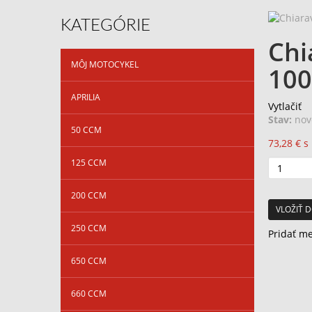
KATEGÓRIE
Chi
MÔJ MOTOCYKEL
100
APRILIA
Vytlačiť
Stav:
nov
50 CCM
73,28 €
s
125 CCM
200 CCM
VLOŽIŤ D
250 CCM
Pridať m
650 CCM
660 CCM