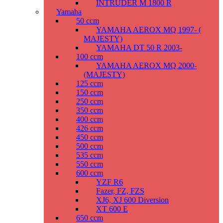
INTRUDER M 1800 R
Yamaha
50 ccm
YAMAHA AEROX MQ 1997- (
MAJESTY)
YAMAHA DT 50 R 2003-
100 ccm
YAMAHA AEROX MQ 2000-
(MAJESTY)
125 ccm
150 ccm
250 ccm
350 ccm
400 ccm
426 ccm
450 ccm
500 ccm
535 ccm
550 ccm
600 ccm
YZF R6
Fazer, FZ, FZS
XJ6, XJ 600 Diversion
XT 600 E
650 ccm