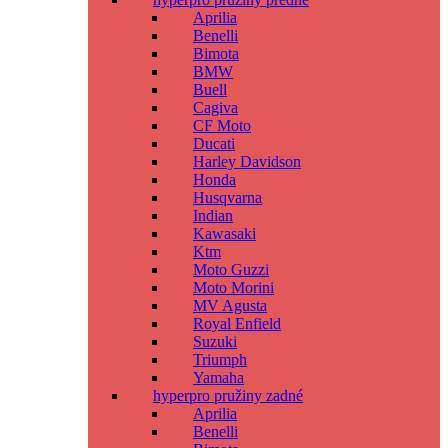
Aprilia
Benelli
Bimota
BMW
Buell
Cagiva
CF Moto
Ducati
Harley Davidson
Honda
Husqvarna
Indian
Kawasaki
Ktm
Moto Guzzi
Moto Morini
MV Agusta
Royal Enfield
Suzuki
Triumph
Yamaha
hyperpro pružiny zadné
Aprilia
Benelli