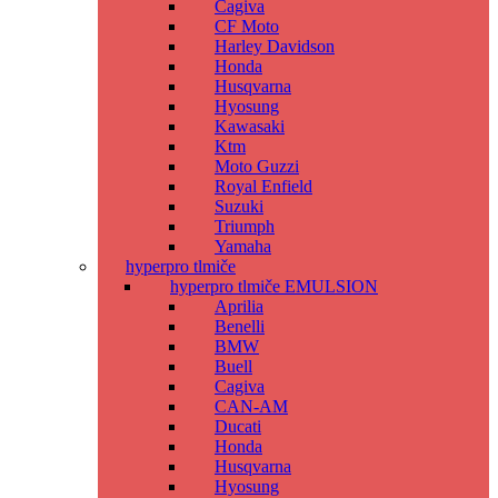
Cagiva
CF Moto
Harley Davidson
Honda
Husqvarna
Hyosung
Kawasaki
Ktm
Moto Guzzi
Royal Enfield
Suzuki
Triumph
Yamaha
hyperpro tlmiče
hyperpro tlmiče EMULSION
Aprilia
Benelli
BMW
Buell
Cagiva
CAN-AM
Ducati
Honda
Husqvarna
Hyosung