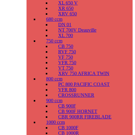
XL 650 V
XR 650
XRV 650
680 ccm
DN 01
NT 700V Deauville
XL 700
750 ccm
CB 750
RVF 750
VF 750
VFR 750
VT 750
XRV 750 AFRICA TWIN
800 ccm
PC 800 PACIFIC COAST
VFR 800
CROSSRUNNER
900 ccm
CB 900F
CB 900F HORNET
CBR 900RR FIREBLADE
1000 ccm
CB 1000F
CB 1000R