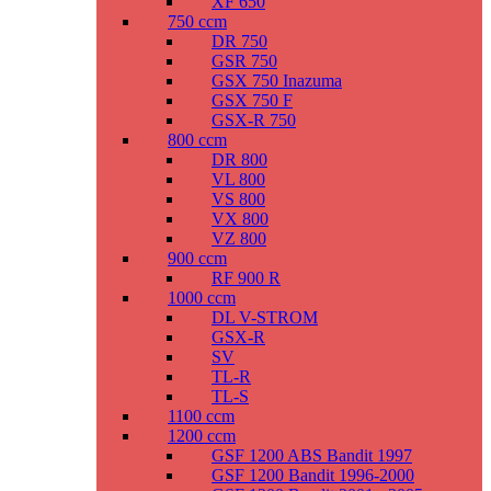
XF 650
750 ccm
DR 750
GSR 750
GSX 750 Inazuma
GSX 750 F
GSX-R 750
800 ccm
DR 800
VL 800
VS 800
VX 800
VZ 800
900 ccm
RF 900 R
1000 ccm
DL V-STROM
GSX-R
SV
TL-R
TL-S
1100 ccm
1200 ccm
GSF 1200 ABS Bandit 1997
GSF 1200 Bandit 1996-2000