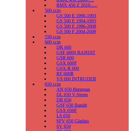
RMX 450 Z 2010-.....
500 ccm
GS 500 E 1990-1993
GS 500 E 1994-1995
GS 500 E 1996-2008
GS 500 F 2004-2008
550 ccm
600 ccm
DR 600
GSF 600S BANDIT
GSR 600
GSX 600F
GSX-R 600
RF 600R
VS 600 INTRUDER
650 ccm
AN 650 Burgman
DL 650 V-Strom
DR 650
GSF 650 Bandit
GSX 650F
LS 650
SFV 650 Gladius
SV 650