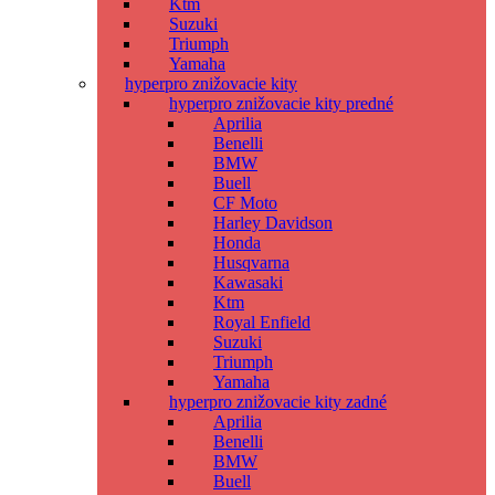
Ktm
Suzuki
Triumph
Yamaha
hyperpro znižovacie kity
hyperpro znižovacie kity predné
Aprilia
Benelli
BMW
Buell
CF Moto
Harley Davidson
Honda
Husqvarna
Kawasaki
Ktm
Royal Enfield
Suzuki
Triumph
Yamaha
hyperpro znižovacie kity zadné
Aprilia
Benelli
BMW
Buell