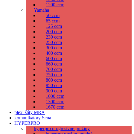
1200 ccm
Yamaha
50 ccm
65 ccm
125 ccm
200 ccm
230 ccm
250 ccm
300 ccm
400 ccm
600 ccm
660 ccm
700 ccm
750 ccm
800 ccm
850 ccm
900 ccm
1000 ccm
1300 ccm
1670 ccm
plexi štíty MRA
komunikátory Sena
HYPERPRO
hyperpro progresívne pružiny
hyperpro pružiny predné