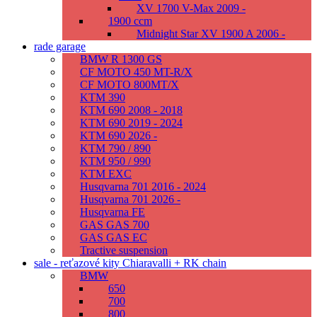
XV 1700 V-Max 2009 -
1900 ccm
Midnight Star XV 1900 A 2006 -
rade garage
BMW R 1300 GS
CF MOTO 450 MT-R/X
CF MOTO 800MT/X
KTM 390
KTM 690 2008 - 2018
KTM 690 2019 - 2024
KTM 690 2026 -
KTM 790 / 890
KTM 950 / 990
KTM EXC
Husqvarna 701 2016 - 2024
Husqvarna 701 2026 -
Husqvarna FE
GAS GAS 700
GAS GAS EC
Tractive suspension
sale - reťazové kity Chiaravalli + RK chain
BMW
650
700
800