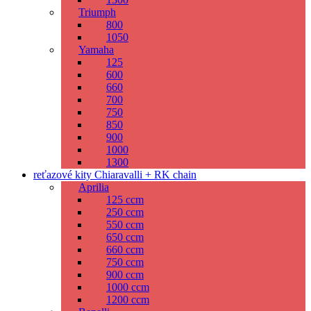
Triumph
800
1050
Yamaha
125
600
660
700
750
850
900
1000
1300
reťazové kity Chiaravalli + RK chain
Aprilia
125 ccm
250 ccm
550 ccm
650 ccm
660 ccm
750 ccm
900 ccm
1000 ccm
1200 ccm