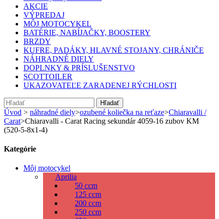
AKCIE
VÝPREDAJ
MÔJ MOTOCYKEL
BATÉRIE, NABÍJAČKY, BOOSTERY
BRZDY
KUFRE, PADÁKY, HLAVNÉ STOJANY, CHRÁNIČE
NÁHRADNÉ DIELY
DOPLNKY & PRÍSLUŠENSTVO
SCOTTOILER
UKAZOVATEĽE ZARADENEJ RÝCHLOSTI
Hľadať
Úvod
>
náhradné diely
>
ozubené koliečka na reťaze
>
Chiaravalli /
Carat
>
Chiaravalli - Carat Racing sekundár 4059-16 zubov KM
(520-5-8x1-4)
Kategórie
Môj motocykel
Aprilia
50 ccm
125 ccm
200 ccm
250 ccm