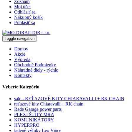
Zoznam
Môj účet
Odhlásiť sa
Nákupný košík
Prihlásiť sa
Toggle navigation
Domov
Akcie
Výpredaj
Obchodné Podmienky
Náhradné diely - rýchlo
Kontakty
Vyberte Kategóriu
sale - REŤAZOVÉ KITY CHIARAVALLI + RK CHAIN
reťazové kity Chiaravalli + RK chain
Rade Garage power parts
PLEXI ŠTÍTY MRA
KOMUNIKÁTORY
HYPERPRO
ladené výfuky Leo Vince