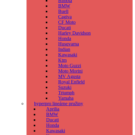
Bimota
BMW
Buell
Cagiva
CF Moto
Ducati
Harley Davidson
Honda
Husqvarna
Indian
Kawasaki
Ktm
Moto Guzzi
Moto Morini
MV Agusta
Royal Enfield
Suzuki
Triumph
Yamaha
hyperpro lineárne pružiny
Aprilia
BMW
Ducati
Honda
Kawasaki