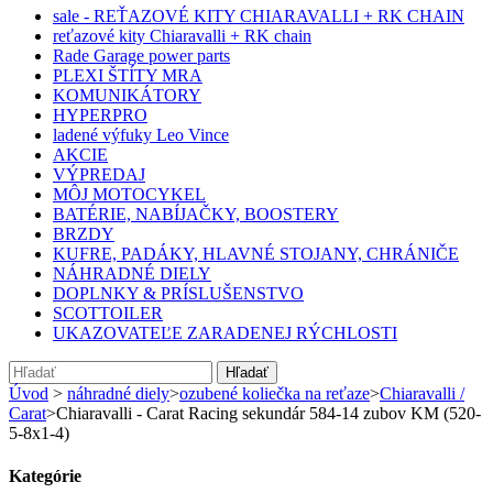
sale - REŤAZOVÉ KITY CHIARAVALLI + RK CHAIN
reťazové kity Chiaravalli + RK chain
Rade Garage power parts
PLEXI ŠTÍTY MRA
KOMUNIKÁTORY
HYPERPRO
ladené výfuky Leo Vince
AKCIE
VÝPREDAJ
MÔJ MOTOCYKEL
BATÉRIE, NABÍJAČKY, BOOSTERY
BRZDY
KUFRE, PADÁKY, HLAVNÉ STOJANY, CHRÁNIČE
NÁHRADNÉ DIELY
DOPLNKY & PRÍSLUŠENSTVO
SCOTTOILER
UKAZOVATEĽE ZARADENEJ RÝCHLOSTI
Hľadať
Úvod
>
náhradné diely
>
ozubené koliečka na reťaze
>
Chiaravalli /
Carat
>
Chiaravalli - Carat Racing sekundár 584-14 zubov KM (520-
5-8x1-4)
Kategórie