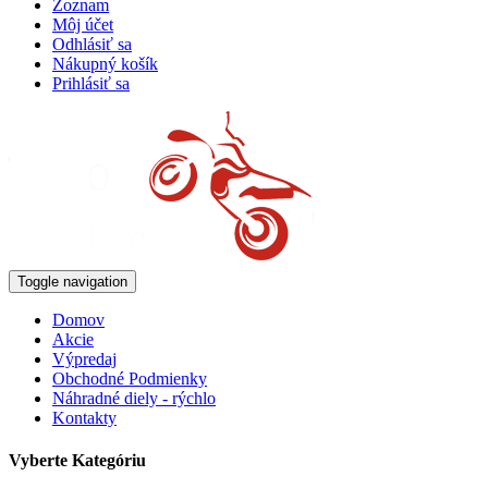
Zoznam
Môj účet
Odhlásiť sa
Nákupný košík
Prihlásiť sa
Toggle navigation
Domov
Akcie
Výpredaj
Obchodné Podmienky
Náhradné diely - rýchlo
Kontakty
Vyberte Kategóriu