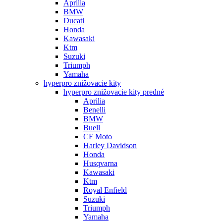
Aprilia
BMW
Ducati
Honda
Kawasaki
Ktm
Suzuki
Triumph
Yamaha
hyperpro znižovacie kity
hyperpro znižovacie kity predné
Aprilia
Benelli
BMW
Buell
CF Moto
Harley Davidson
Honda
Husqvarna
Kawasaki
Ktm
Royal Enfield
Suzuki
Triumph
Yamaha