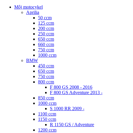
Môj motocykel
Aprilia
50 ccm
125 ccm
200 ccm
250 ccm
650 ccm
660 ccm
750 ccm
1000 ccm
BMW
450 ccm
650 ccm
750 ccm
800 ccm
F 800 GS 2008 - 2016
F 800 GS Adventure 2013 -
850 ccm
1000 ccm
S 1000 RR 2009 -
1100 ccm
1150 ccm
R 1150 GS / Adventure
1200 ccm