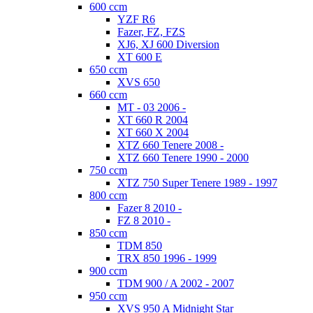
600 ccm
YZF R6
Fazer, FZ, FZS
XJ6, XJ 600 Diversion
XT 600 E
650 ccm
XVS 650
660 ccm
MT - 03 2006 -
XT 660 R 2004
XT 660 X 2004
XTZ 660 Tenere 2008 -
XTZ 660 Tenere 1990 - 2000
750 ccm
XTZ 750 Super Tenere 1989 - 1997
800 ccm
Fazer 8 2010 -
FZ 8 2010 -
850 ccm
TDM 850
TRX 850 1996 - 1999
900 ccm
TDM 900 / A 2002 - 2007
950 ccm
XVS 950 A Midnight Star