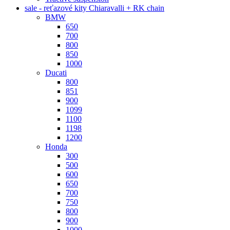
sale - reťazové kity Chiaravalli + RK chain
BMW
650
700
800
850
1000
Ducati
800
851
900
1099
1100
1198
1200
Honda
300
500
600
650
700
750
800
900
1000