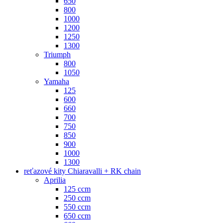
650
800
1000
1200
1250
1300
Triumph
800
1050
Yamaha
125
600
660
700
750
850
900
1000
1300
reťazové kity Chiaravalli + RK chain
Aprilia
125 ccm
250 ccm
550 ccm
650 ccm