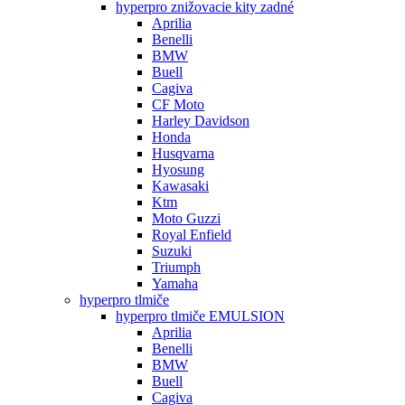
hyperpro znižovacie kity zadné
Aprilia
Benelli
BMW
Buell
Cagiva
CF Moto
Harley Davidson
Honda
Husqvarna
Hyosung
Kawasaki
Ktm
Moto Guzzi
Royal Enfield
Suzuki
Triumph
Yamaha
hyperpro tlmiče
hyperpro tlmiče EMULSION
Aprilia
Benelli
BMW
Buell
Cagiva