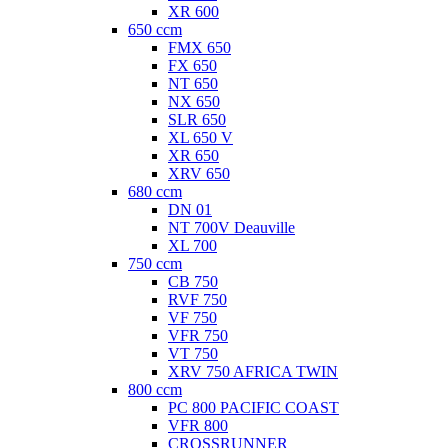
XR 600
650 ccm
FMX 650
FX 650
NT 650
NX 650
SLR 650
XL 650 V
XR 650
XRV 650
680 ccm
DN 01
NT 700V Deauville
XL 700
750 ccm
CB 750
RVF 750
VF 750
VFR 750
VT 750
XRV 750 AFRICA TWIN
800 ccm
PC 800 PACIFIC COAST
VFR 800
CROSSRUNNER