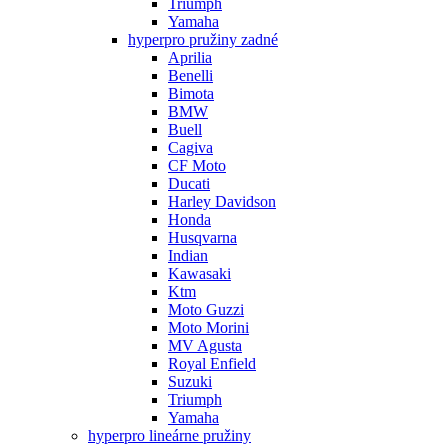
Triumph
Yamaha
hyperpro pružiny zadné
Aprilia
Benelli
Bimota
BMW
Buell
Cagiva
CF Moto
Ducati
Harley Davidson
Honda
Husqvarna
Indian
Kawasaki
Ktm
Moto Guzzi
Moto Morini
MV Agusta
Royal Enfield
Suzuki
Triumph
Yamaha
hyperpro lineárne pružiny