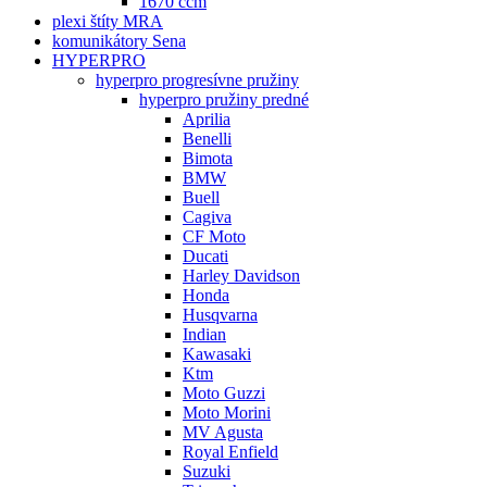
1670 ccm
plexi štíty MRA
komunikátory Sena
HYPERPRO
hyperpro progresívne pružiny
hyperpro pružiny predné
Aprilia
Benelli
Bimota
BMW
Buell
Cagiva
CF Moto
Ducati
Harley Davidson
Honda
Husqvarna
Indian
Kawasaki
Ktm
Moto Guzzi
Moto Morini
MV Agusta
Royal Enfield
Suzuki