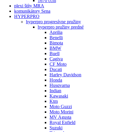
1670 ccm
plexi štíty MRA
komunikátory Sena
HYPERPRO
hyperpro progresívne pružiny
hyperpro pružiny predné
Aprilia
Benelli
Bimota
BMW
Buell
Cagiva
CF Moto
Ducati
Harley Davidson
Honda
Husqvarna
Indian
Kawasaki
Ktm
Moto Guzzi
Moto Morini
MV Agusta
Royal Enfield
Suzuki