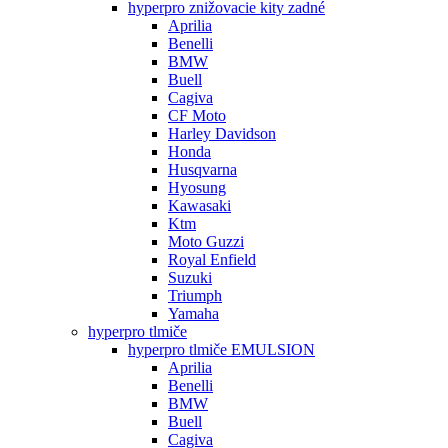
hyperpro znižovacie kity zadné
Aprilia
Benelli
BMW
Buell
Cagiva
CF Moto
Harley Davidson
Honda
Husqvarna
Hyosung
Kawasaki
Ktm
Moto Guzzi
Royal Enfield
Suzuki
Triumph
Yamaha
hyperpro tlmiče
hyperpro tlmiče EMULSION
Aprilia
Benelli
BMW
Buell
Cagiva