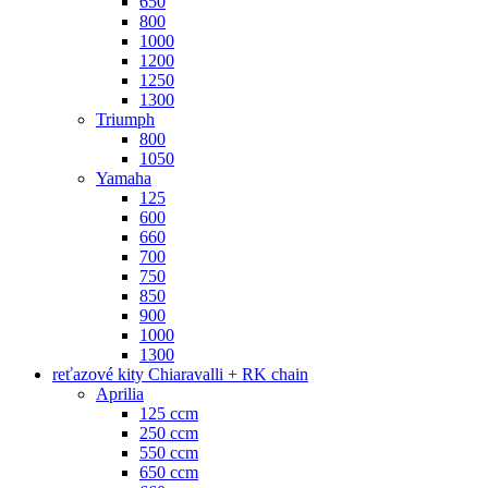
650
800
1000
1200
1250
1300
Triumph
800
1050
Yamaha
125
600
660
700
750
850
900
1000
1300
reťazové kity Chiaravalli + RK chain
Aprilia
125 ccm
250 ccm
550 ccm
650 ccm