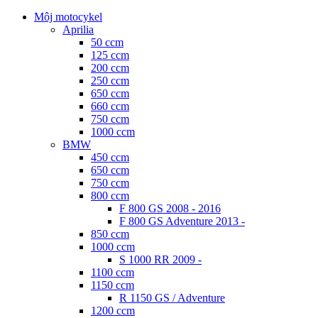
Môj motocykel
Aprilia
50 ccm
125 ccm
200 ccm
250 ccm
650 ccm
660 ccm
750 ccm
1000 ccm
BMW
450 ccm
650 ccm
750 ccm
800 ccm
F 800 GS 2008 - 2016
F 800 GS Adventure 2013 -
850 ccm
1000 ccm
S 1000 RR 2009 -
1100 ccm
1150 ccm
R 1150 GS / Adventure
1200 ccm