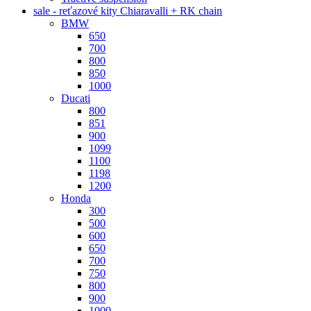
sale - reťazové kity Chiaravalli + RK chain
BMW
650
700
800
850
1000
Ducati
800
851
900
1099
1100
1198
1200
Honda
300
500
600
650
700
750
800
900
1000