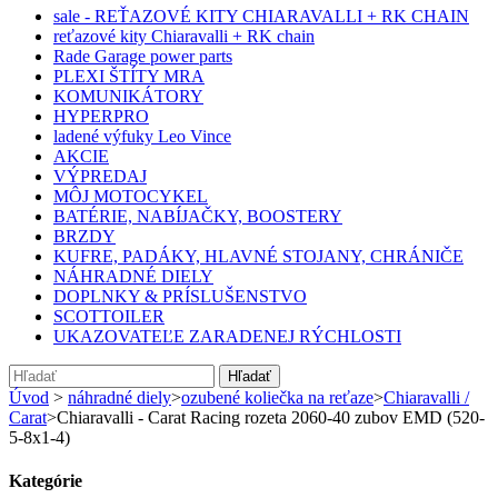
sale - REŤAZOVÉ KITY CHIARAVALLI + RK CHAIN
reťazové kity Chiaravalli + RK chain
Rade Garage power parts
PLEXI ŠTÍTY MRA
KOMUNIKÁTORY
HYPERPRO
ladené výfuky Leo Vince
AKCIE
VÝPREDAJ
MÔJ MOTOCYKEL
BATÉRIE, NABÍJAČKY, BOOSTERY
BRZDY
KUFRE, PADÁKY, HLAVNÉ STOJANY, CHRÁNIČE
NÁHRADNÉ DIELY
DOPLNKY & PRÍSLUŠENSTVO
SCOTTOILER
UKAZOVATEĽE ZARADENEJ RÝCHLOSTI
Hľadať
Úvod
>
náhradné diely
>
ozubené koliečka na reťaze
>
Chiaravalli /
Carat
>
Chiaravalli - Carat Racing rozeta 2060-40 zubov EMD (520-
5-8x1-4)
Kategórie