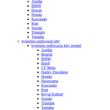
Aprilia
BMW
Ducati
Honda
Kawasaki
Ktm
Suzuki
Triumph
Yamaha
hyperpro znižovacie kity
hyperpro znižovacie kity predné
Aprilia
Benelli
BMW
Buell
CF Moto
Harley Davidson
Honda
Husqvarna
Kawasaki
Ktm
Royal Enfield
Suzuki
Triumph
Yamaha