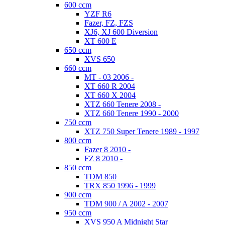
600 ccm
YZF R6
Fazer, FZ, FZS
XJ6, XJ 600 Diversion
XT 600 E
650 ccm
XVS 650
660 ccm
MT - 03 2006 -
XT 660 R 2004
XT 660 X 2004
XTZ 660 Tenere 2008 -
XTZ 660 Tenere 1990 - 2000
750 ccm
XTZ 750 Super Tenere 1989 - 1997
800 ccm
Fazer 8 2010 -
FZ 8 2010 -
850 ccm
TDM 850
TRX 850 1996 - 1999
900 ccm
TDM 900 / A 2002 - 2007
950 ccm
XVS 950 A Midnight Star