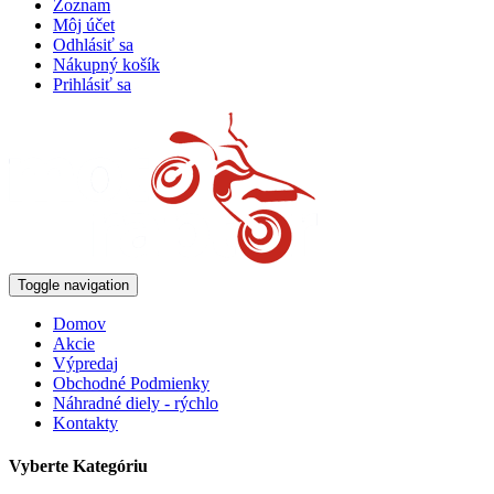
Zoznam
Môj účet
Odhlásiť sa
Nákupný košík
Prihlásiť sa
Toggle navigation
Domov
Akcie
Výpredaj
Obchodné Podmienky
Náhradné diely - rýchlo
Kontakty
Vyberte Kategóriu