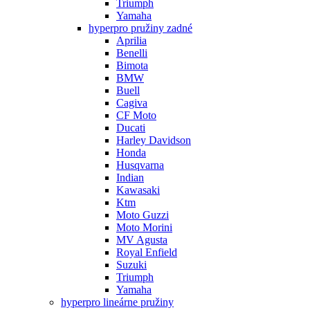
Triumph
Yamaha
hyperpro pružiny zadné
Aprilia
Benelli
Bimota
BMW
Buell
Cagiva
CF Moto
Ducati
Harley Davidson
Honda
Husqvarna
Indian
Kawasaki
Ktm
Moto Guzzi
Moto Morini
MV Agusta
Royal Enfield
Suzuki
Triumph
Yamaha
hyperpro lineárne pružiny