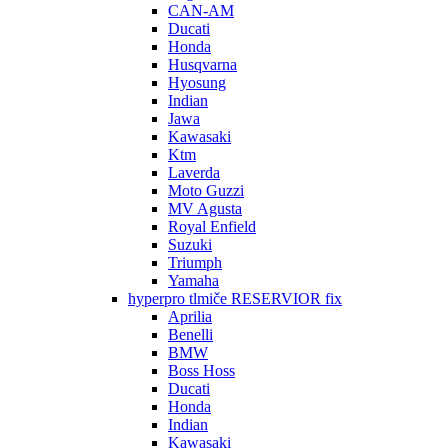
CAN-AM
Ducati
Honda
Husqvarna
Hyosung
Indian
Jawa
Kawasaki
Ktm
Laverda
Moto Guzzi
MV Agusta
Royal Enfield
Suzuki
Triumph
Yamaha
hyperpro tlmiče RESERVIOR fix
Aprilia
Benelli
BMW
Boss Hoss
Ducati
Honda
Indian
Kawasaki