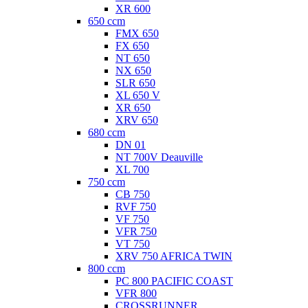
XR 600
650 ccm
FMX 650
FX 650
NT 650
NX 650
SLR 650
XL 650 V
XR 650
XRV 650
680 ccm
DN 01
NT 700V Deauville
XL 700
750 ccm
CB 750
RVF 750
VF 750
VFR 750
VT 750
XRV 750 AFRICA TWIN
800 ccm
PC 800 PACIFIC COAST
VFR 800
CROSSRUNNER