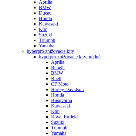
Aprilia
BMW
Ducati
Honda
Kawasaki
Ktm
Suzuki
Triumph
Yamaha
hyperpro znižovacie kity
hyperpro znižovacie kity predné
Aprilia
Benelli
BMW
Buell
CF Moto
Harley Davidson
Honda
Husqvarna
Kawasaki
Ktm
Royal Enfield
Suzuki
Triumph
Yamaha