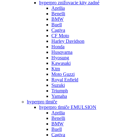
hyperpro znižovacie kity zadné
Aprilia
Benelli
BMW
Buell
Cagiva
CF Moto
Harley Davidson
Honda
Husqvarna
Hyosung
Kawasaki
Ktm
Moto Guzzi
Royal Enfield
Suzuki
Triumph
Yamaha
hyperpro tlmiče
hyperpro tlmiče EMULSION
Aprilia
Benelli
BMW
Buell
Cagiva