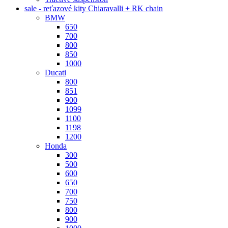
sale - reťazové kity Chiaravalli + RK chain
BMW
650
700
800
850
1000
Ducati
800
851
900
1099
1100
1198
1200
Honda
300
500
600
650
700
750
800
900