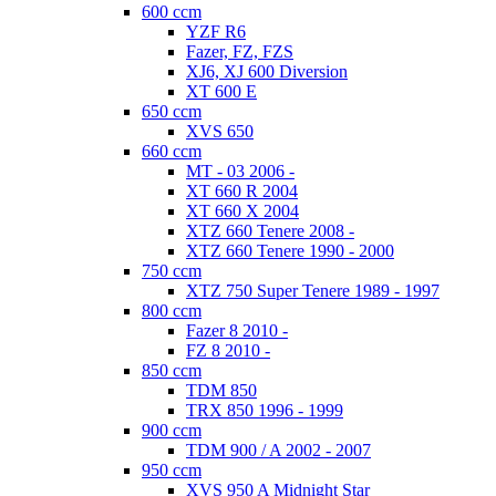
600 ccm
YZF R6
Fazer, FZ, FZS
XJ6, XJ 600 Diversion
XT 600 E
650 ccm
XVS 650
660 ccm
MT - 03 2006 -
XT 660 R 2004
XT 660 X 2004
XTZ 660 Tenere 2008 -
XTZ 660 Tenere 1990 - 2000
750 ccm
XTZ 750 Super Tenere 1989 - 1997
800 ccm
Fazer 8 2010 -
FZ 8 2010 -
850 ccm
TDM 850
TRX 850 1996 - 1999
900 ccm
TDM 900 / A 2002 - 2007
950 ccm
XVS 950 A Midnight Star