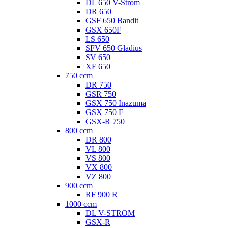
DL 650 V-Strom
DR 650
GSF 650 Bandit
GSX 650F
LS 650
SFV 650 Gladius
SV 650
XF 650
750 ccm
DR 750
GSR 750
GSX 750 Inazuma
GSX 750 F
GSX-R 750
800 ccm
DR 800
VL 800
VS 800
VX 800
VZ 800
900 ccm
RF 900 R
1000 ccm
DL V-STROM
GSX-R