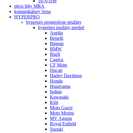
1670 ccm
plexi štíty MRA
komunikátory Sena
HYPERPRO
hyperpro progresívne pružiny
hyperpro pružiny predné
Aprilia
Benelli
Bimota
BMW
Buell
Cagiva
CF Moto
Ducati
Harley Davidson
Honda
Husqvarna
Indian
Kawasaki
Ktm
Moto Guzzi
Moto Morini
MV Agusta
Royal Enfield
Suzuki