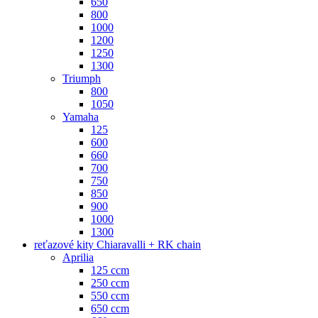
650
800
1000
1200
1250
1300
Triumph
800
1050
Yamaha
125
600
660
700
750
850
900
1000
1300
reťazové kity Chiaravalli + RK chain
Aprilia
125 ccm
250 ccm
550 ccm
650 ccm