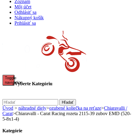
Zoznam
Môj účet
Odhlásiť sa
Nákupný košík
Prihlásiť sa
Toggle
navigation
Vyberte Kategóriu
sale - REŤAZOVÉ KITY CHIARAVALLI + RK CHAIN
reťazové kity Chiaravalli + RK chain
Hľadať
Rade Garage power parts
Úvod
>
náhradné diely
>
ozubené koliečka na reťaze
>
Chiaravalli /
PLEXI ŠTÍTY MRA
Carat
>
Chiaravalli - Carat Racing rozeta 2115-39 zubov EMD (520-
KOMUNIKÁTORY
5-8x1-4)
HYPERPRO
ladené výfuky Leo Vince
Kategórie
AKCIE