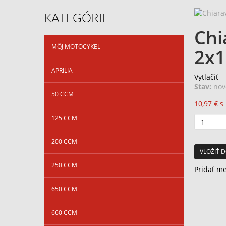
KATEGÓRIE
Chi
MÔJ MOTOCYKEL
2x1
APRILIA
Vytlačiť
Stav:
nov
50 CCM
10,97 €
s
125 CCM
200 CCM
VLOŽIŤ D
250 CCM
Pridať m
650 CCM
660 CCM