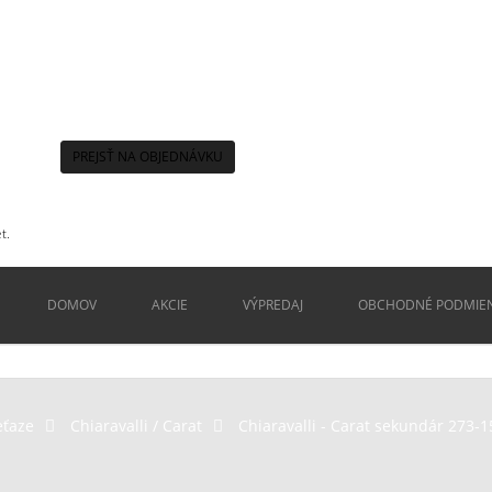
PREJSŤ NA OBJEDNÁVKU
t.
DOMOV
AKCIE
VÝPREDAJ
OBCHODNÉ PODMIE
eťaze
>
Chiaravalli / Carat
>
Chiaravalli - Carat sekundár 273-1