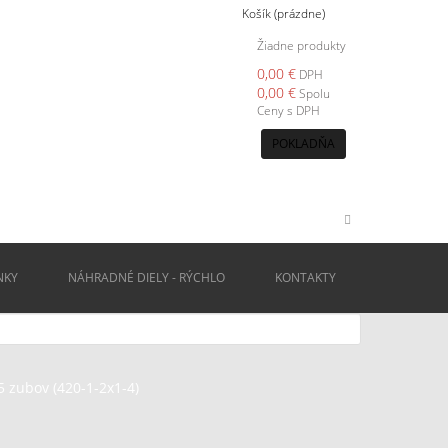
Košík
(prázdne)
Žiadne produkty
0,00 €
DPH
0,00 €
Spolu
Ceny s DPH
POKLADŇA
NKY
NÁHRADNÉ DIELY - RÝCHLO
KONTAKTY
5 zubov (420-1-2x1-4)