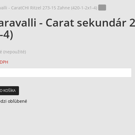
aravalli - Carat sekundár 
-4)
é (nepoužité)
 DPH
O KOŠÍKA
edzi obľúbené