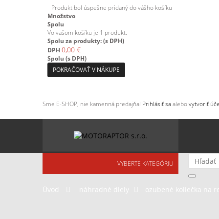
Produkt bol úspešne pridaný do vášho košíku
Množstvo
Spolu
Vo vašom košíku je 1 produkt.
Spolu za produkty: (s DPH)
0,00 €
DPH
Spolu (s DPH)
POKRAČOVAŤ V NÁKUPE
Sme E-SHOP, nie kamenná predajňa!
Prihlásiť sa
alebo
vytvoriť úče
VYBERTE KATEGÓRIU
Úvod
>
náhradné diely
>
ozubené koliečka na r