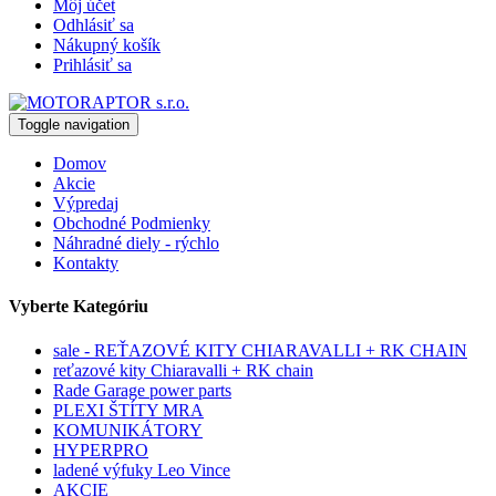
Môj účet
Odhlásiť sa
Nákupný košík
Prihlásiť sa
Toggle navigation
Domov
Akcie
Výpredaj
Obchodné Podmienky
Náhradné diely - rýchlo
Kontakty
Vyberte Kategóriu
sale - REŤAZOVÉ KITY CHIARAVALLI + RK CHAIN
reťazové kity Chiaravalli + RK chain
Rade Garage power parts
PLEXI ŠTÍTY MRA
KOMUNIKÁTORY
HYPERPRO
ladené výfuky Leo Vince
AKCIE