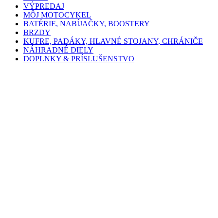
VÝPREDAJ
MÔJ MOTOCYKEL
BATÉRIE, NABÍJAČKY, BOOSTERY
BRZDY
KUFRE, PADÁKY, HLAVNÉ STOJANY, CHRÁNIČE
NÁHRADNÉ DIELY
DOPLNKY & PRÍSLUŠENSTVO
SCOTTOILER
UKAZOVATEĽE ZARADENEJ RÝCHLOSTI
Hľadať
Úvod
>
náhradné diely
>
ozubené koliečka na reťaze
>
Chiaravalli / Car
Kategórie
Môj motocykel
Aprilia
50 ccm
125 ccm
200 ccm
250 ccm
650 ccm
660 ccm
750 ccm