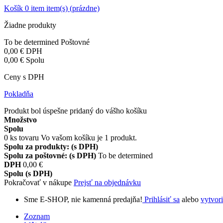
Košík
0
item
item(s)
(prázdne)
Žiadne produkty
To be determined
Poštovné
0,00 €
DPH
0,00 €
Spolu
Ceny s DPH
Pokladňa
Produkt bol úspešne pridaný do vášho košíku
Množstvo
Spolu
0
ks tovaru
Vo vašom košíku je 1 produkt.
Spolu za produkty: (s DPH)
Spolu za poštovné: (s DPH)
To be determined
DPH
0,00 €
Spolu (s DPH)
Pokračovať v nákupe
Prejsť na objednávku
Sme E-SHOP, nie kamenná predajňa!
Prihlásiť sa
alebo
vytvori
Zoznam