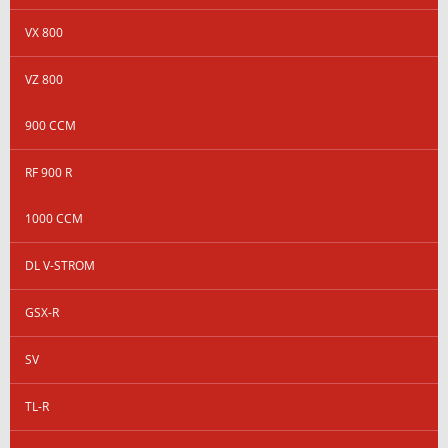
VX 800
VZ 800
900 CCM
RF 900 R
1000 CCM
DL V-STROM
GSX-R
SV
TL-R