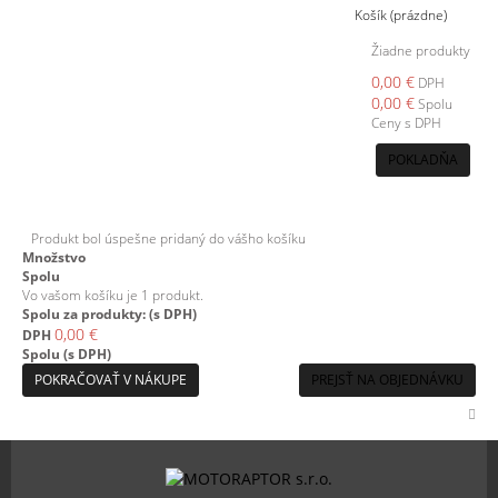
Košík
(prázdne)
Žiadne produkty
0,00 €
DPH
0,00 €
Spolu
Ceny s DPH
POKLADŇA
Produkt bol úspešne pridaný do vášho košíku
Množstvo
Spolu
Vo vašom košíku je 1 produkt.
Spolu za produkty: (s DPH)
0,00 €
DPH
Spolu (s DPH)
POKRAČOVAŤ V NÁKUPE
PREJSŤ NA OBJEDNÁVKU