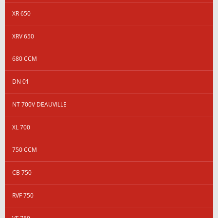
XR 650
XRV 650
680 CCM
DN 01
NT 700V DEAUVILLE
XL 700
750 CCM
CB 750
RVF 750