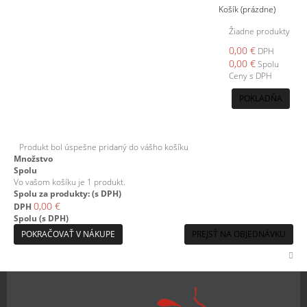
Košík
(prázdne)
Žiadne produkty
0,00 €
DPH
0,00 €
Spolu
Ceny s DPH
POKLADŇA
Produkt bol úspešne pridaný do vášho košíku
Množstvo
Spolu
Vo vašom košíku je 1 produkt.
Spolu za produkty: (s DPH)
0,00 €
DPH
Spolu (s DPH)
POKRAČOVAŤ V NÁKUPE
PREJSŤ NA OBJEDNÁVKU