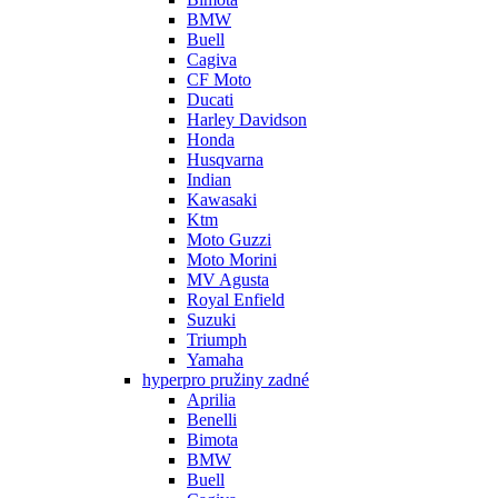
BMW
Buell
Cagiva
CF Moto
Ducati
Harley Davidson
Honda
Husqvarna
Indian
Kawasaki
Ktm
Moto Guzzi
Moto Morini
MV Agusta
Royal Enfield
Suzuki
Triumph
Yamaha
hyperpro pružiny zadné
Aprilia
Benelli
Bimota
BMW
Buell