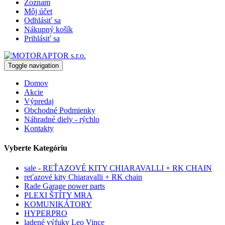
Zoznam
Môj účet
Odhlásiť sa
Nákupný košík
Prihlásiť sa
Toggle navigation
Domov
Akcie
Výpredaj
Obchodné Podmienky
Náhradné diely - rýchlo
Kontakty
Vyberte Kategóriu
sale - REŤAZOVÉ KITY CHIARAVALLI + RK CHAIN
reťazové kity Chiaravalli + RK chain
Rade Garage power parts
PLEXI ŠTÍTY MRA
KOMUNIKÁTORY
HYPERPRO
ladené výfuky Leo Vince