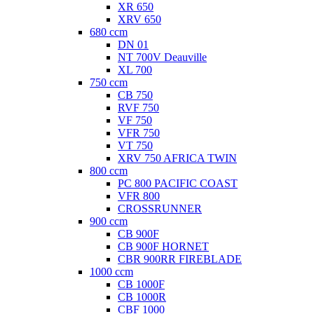
XR 650
XRV 650
680 ccm
DN 01
NT 700V Deauville
XL 700
750 ccm
CB 750
RVF 750
VF 750
VFR 750
VT 750
XRV 750 AFRICA TWIN
800 ccm
PC 800 PACIFIC COAST
VFR 800
CROSSRUNNER
900 ccm
CB 900F
CB 900F HORNET
CBR 900RR FIREBLADE
1000 ccm
CB 1000F
CB 1000R
CBF 1000