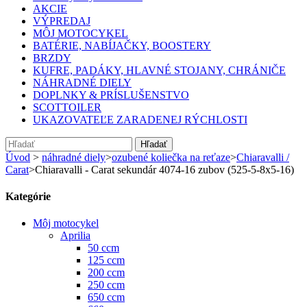
AKCIE
VÝPREDAJ
MÔJ MOTOCYKEL
BATÉRIE, NABÍJAČKY, BOOSTERY
BRZDY
KUFRE, PADÁKY, HLAVNÉ STOJANY, CHRÁNIČE
NÁHRADNÉ DIELY
DOPLNKY & PRÍSLUŠENSTVO
SCOTTOILER
UKAZOVATEĽE ZARADENEJ RÝCHLOSTI
Hľadať
Úvod
>
náhradné diely
>
ozubené koliečka na reťaze
>
Chiaravalli /
Carat
>
Chiaravalli - Carat sekundár 4074-16 zubov (525-5-8x5-16)
Kategórie
Môj motocykel
Aprilia
50 ccm
125 ccm
200 ccm
250 ccm
650 ccm