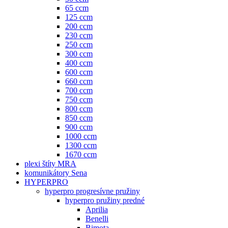
65 ccm
125 ccm
200 ccm
230 ccm
250 ccm
300 ccm
400 ccm
600 ccm
660 ccm
700 ccm
750 ccm
800 ccm
850 ccm
900 ccm
1000 ccm
1300 ccm
1670 ccm
plexi štíty MRA
komunikátory Sena
HYPERPRO
hyperpro progresívne pružiny
hyperpro pružiny predné
Aprilia
Benelli
Bimota