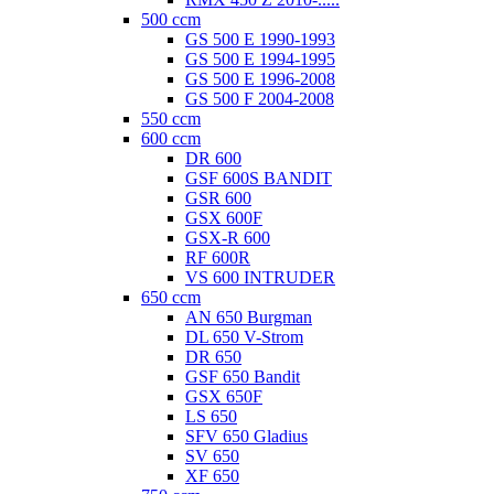
500 ccm
GS 500 E 1990-1993
GS 500 E 1994-1995
GS 500 E 1996-2008
GS 500 F 2004-2008
550 ccm
600 ccm
DR 600
GSF 600S BANDIT
GSR 600
GSX 600F
GSX-R 600
RF 600R
VS 600 INTRUDER
650 ccm
AN 650 Burgman
DL 650 V-Strom
DR 650
GSF 650 Bandit
GSX 650F
LS 650
SFV 650 Gladius
SV 650
XF 650