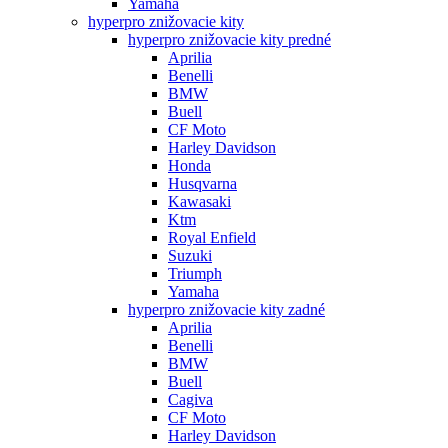
Yamaha
hyperpro znižovacie kity
hyperpro znižovacie kity predné
Aprilia
Benelli
BMW
Buell
CF Moto
Harley Davidson
Honda
Husqvarna
Kawasaki
Ktm
Royal Enfield
Suzuki
Triumph
Yamaha
hyperpro znižovacie kity zadné
Aprilia
Benelli
BMW
Buell
Cagiva
CF Moto
Harley Davidson