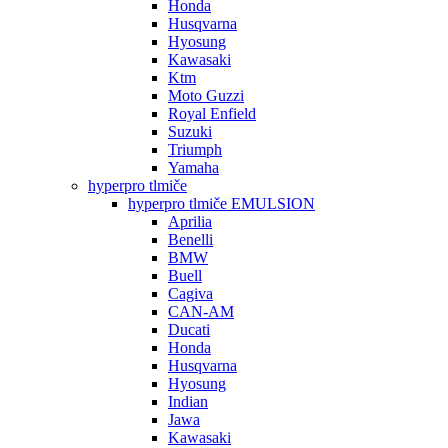
Honda
Husqvarna
Hyosung
Kawasaki
Ktm
Moto Guzzi
Royal Enfield
Suzuki
Triumph
Yamaha
hyperpro tlmiče
hyperpro tlmiče EMULSION
Aprilia
Benelli
BMW
Buell
Cagiva
CAN-AM
Ducati
Honda
Husqvarna
Hyosung
Indian
Jawa
Kawasaki