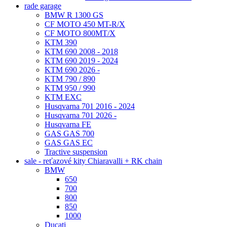
rade garage
BMW R 1300 GS
CF MOTO 450 MT-R/X
CF MOTO 800MT/X
KTM 390
KTM 690 2008 - 2018
KTM 690 2019 - 2024
KTM 690 2026 -
KTM 790 / 890
KTM 950 / 990
KTM EXC
Husqvarna 701 2016 - 2024
Husqvarna 701 2026 -
Husqvarna FE
GAS GAS 700
GAS GAS EC
Tractive suspension
sale - reťazové kity Chiaravalli + RK chain
BMW
650
700
800
850
1000
Ducati