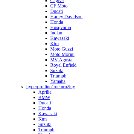
Cagiva
CF Moto
Ducati
Harley Davidson
Honda
Husqvarna
Indian
Kawasaki
Ktm
Moto Guzzi
Moto Morini
MV Agusta
Royal Enfield
Suzuki
Triumph
Yamaha
hyperpro lineárne pružiny
Aprilia
BMW
Ducati
Honda
Kawasaki
Ktm
Suzuki
Triumph