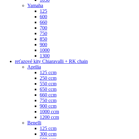
Yamaha
125
600
660
700
750
850
900
1000
1300
reťazové kity Chiaravalli + RK chain
Aprilia
125 ccm
250 ccm
550 ccm
650 ccm
660 ccm
750 ccm
900 ccm
1000 ccm
1200 ccm
Benelli
125 ccm
300 ccm