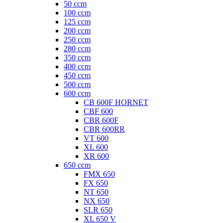
50 ccm
100 ccm
125 ccm
200 ccm
250 ccm
280 ccm
350 ccm
400 ccm
450 ccm
500 ccm
600 ccm
CB 600F HORNET
CBF 600
CBR 600F
CBR 600RR
VT 600
XL 600
XR 600
650 ccm
FMX 650
FX 650
NT 650
NX 650
SLR 650
XL 650 V