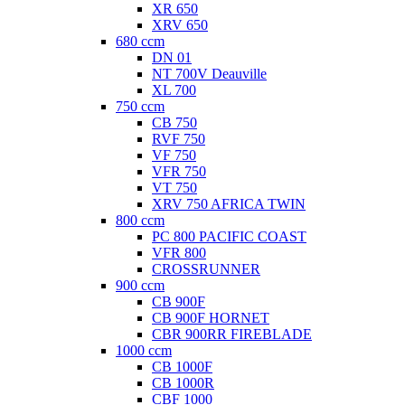
XR 650
XRV 650
680 ccm
DN 01
NT 700V Deauville
XL 700
750 ccm
CB 750
RVF 750
VF 750
VFR 750
VT 750
XRV 750 AFRICA TWIN
800 ccm
PC 800 PACIFIC COAST
VFR 800
CROSSRUNNER
900 ccm
CB 900F
CB 900F HORNET
CBR 900RR FIREBLADE
1000 ccm
CB 1000F
CB 1000R
CBF 1000