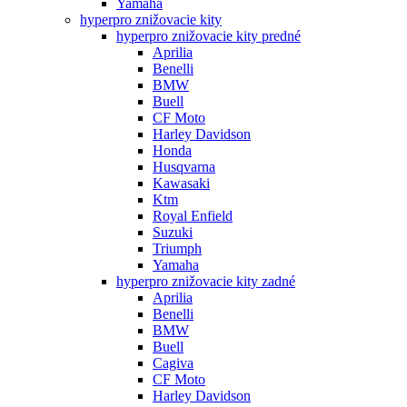
Yamaha
hyperpro znižovacie kity
hyperpro znižovacie kity predné
Aprilia
Benelli
BMW
Buell
CF Moto
Harley Davidson
Honda
Husqvarna
Kawasaki
Ktm
Royal Enfield
Suzuki
Triumph
Yamaha
hyperpro znižovacie kity zadné
Aprilia
Benelli
BMW
Buell
Cagiva
CF Moto
Harley Davidson