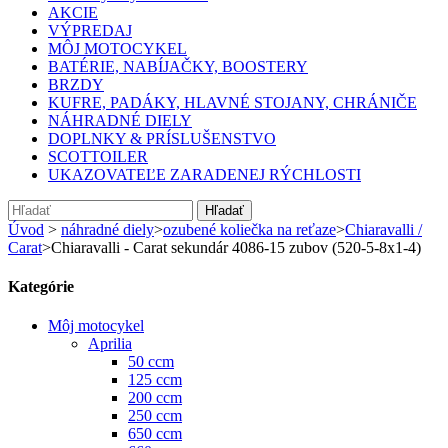
AKCIE
VÝPREDAJ
MÔJ MOTOCYKEL
BATÉRIE, NABÍJAČKY, BOOSTERY
BRZDY
KUFRE, PADÁKY, HLAVNÉ STOJANY, CHRÁNIČE
NÁHRADNÉ DIELY
DOPLNKY & PRÍSLUŠENSTVO
SCOTTOILER
UKAZOVATEĽE ZARADENEJ RÝCHLOSTI
Hľadať
Úvod
>
náhradné diely
>
ozubené koliečka na reťaze
>
Chiaravalli /
Carat
>
Chiaravalli - Carat sekundár 4086-15 zubov (520-5-8x1-4)
Kategórie
Môj motocykel
Aprilia
50 ccm
125 ccm
200 ccm
250 ccm
650 ccm