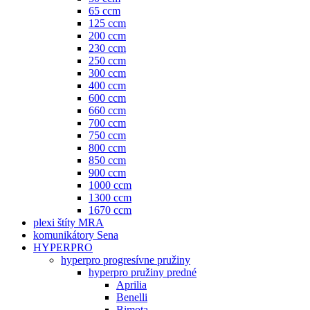
65 ccm
125 ccm
200 ccm
230 ccm
250 ccm
300 ccm
400 ccm
600 ccm
660 ccm
700 ccm
750 ccm
800 ccm
850 ccm
900 ccm
1000 ccm
1300 ccm
1670 ccm
plexi štíty MRA
komunikátory Sena
HYPERPRO
hyperpro progresívne pružiny
hyperpro pružiny predné
Aprilia
Benelli
Bimota