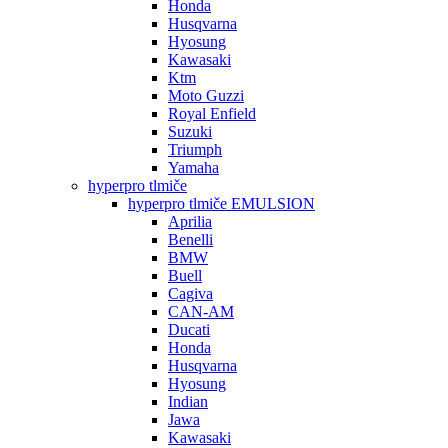
Honda
Husqvarna
Hyosung
Kawasaki
Ktm
Moto Guzzi
Royal Enfield
Suzuki
Triumph
Yamaha
hyperpro tlmiče
hyperpro tlmiče EMULSION
Aprilia
Benelli
BMW
Buell
Cagiva
CAN-AM
Ducati
Honda
Husqvarna
Hyosung
Indian
Jawa
Kawasaki