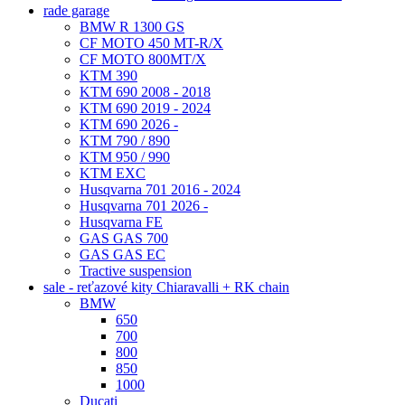
rade garage
BMW R 1300 GS
CF MOTO 450 MT-R/X
CF MOTO 800MT/X
KTM 390
KTM 690 2008 - 2018
KTM 690 2019 - 2024
KTM 690 2026 -
KTM 790 / 890
KTM 950 / 990
KTM EXC
Husqvarna 701 2016 - 2024
Husqvarna 701 2026 -
Husqvarna FE
GAS GAS 700
GAS GAS EC
Tractive suspension
sale - reťazové kity Chiaravalli + RK chain
BMW
650
700
800
850
1000
Ducati