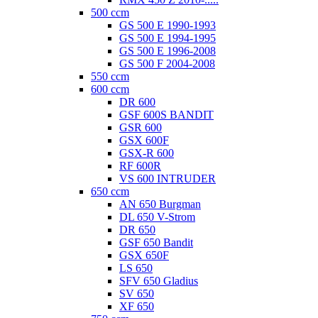
500 ccm
GS 500 E 1990-1993
GS 500 E 1994-1995
GS 500 E 1996-2008
GS 500 F 2004-2008
550 ccm
600 ccm
DR 600
GSF 600S BANDIT
GSR 600
GSX 600F
GSX-R 600
RF 600R
VS 600 INTRUDER
650 ccm
AN 650 Burgman
DL 650 V-Strom
DR 650
GSF 650 Bandit
GSX 650F
LS 650
SFV 650 Gladius
SV 650
XF 650