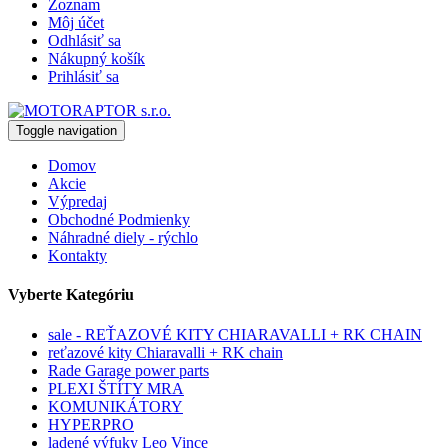
Zoznam
Môj účet
Odhlásiť sa
Nákupný košík
Prihlásiť sa
Toggle navigation
Domov
Akcie
Výpredaj
Obchodné Podmienky
Náhradné diely - rýchlo
Kontakty
Vyberte Kategóriu
sale - REŤAZOVÉ KITY CHIARAVALLI + RK CHAIN
reťazové kity Chiaravalli + RK chain
Rade Garage power parts
PLEXI ŠTÍTY MRA
KOMUNIKÁTORY
HYPERPRO
ladené výfuky Leo Vince