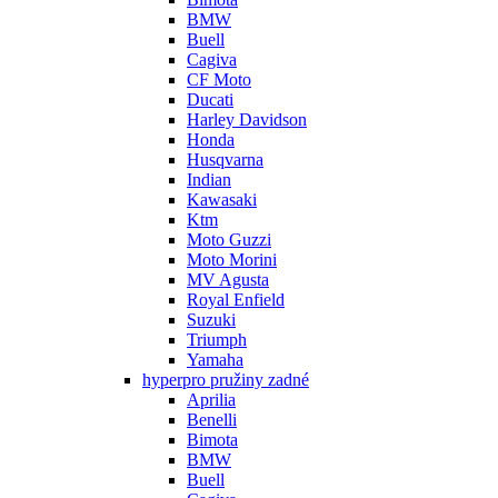
BMW
Buell
Cagiva
CF Moto
Ducati
Harley Davidson
Honda
Husqvarna
Indian
Kawasaki
Ktm
Moto Guzzi
Moto Morini
MV Agusta
Royal Enfield
Suzuki
Triumph
Yamaha
hyperpro pružiny zadné
Aprilia
Benelli
Bimota
BMW
Buell