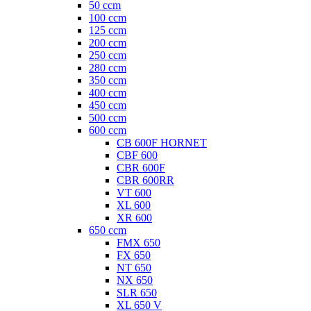
50 ccm
100 ccm
125 ccm
200 ccm
250 ccm
280 ccm
350 ccm
400 ccm
450 ccm
500 ccm
600 ccm
CB 600F HORNET
CBF 600
CBR 600F
CBR 600RR
VT 600
XL 600
XR 600
650 ccm
FMX 650
FX 650
NT 650
NX 650
SLR 650
XL 650 V