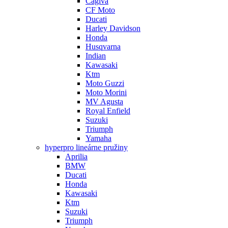
Cagiva
CF Moto
Ducati
Harley Davidson
Honda
Husqvarna
Indian
Kawasaki
Ktm
Moto Guzzi
Moto Morini
MV Agusta
Royal Enfield
Suzuki
Triumph
Yamaha
hyperpro lineárne pružiny
Aprilia
BMW
Ducati
Honda
Kawasaki
Ktm
Suzuki
Triumph