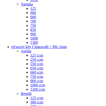
Yamaha
125
600
660
700
750
850
900
1000
1300
reťazové kity Chiaravalli + RK chain
Aprilia
125 ccm
250 ccm
550 ccm
650 ccm
660 ccm
750 ccm
900 ccm
1000 ccm
1200 ccm
Benelli
125 ccm
300 ccm