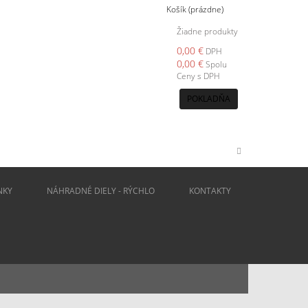
Košík
(prázdne)
Žiadne produkty
0,00 €
DPH
0,00 €
Spolu
Ceny s DPH
POKLADŇA
NKY
NÁHRADNÉ DIELY - RÝCHLO
KONTAKTY