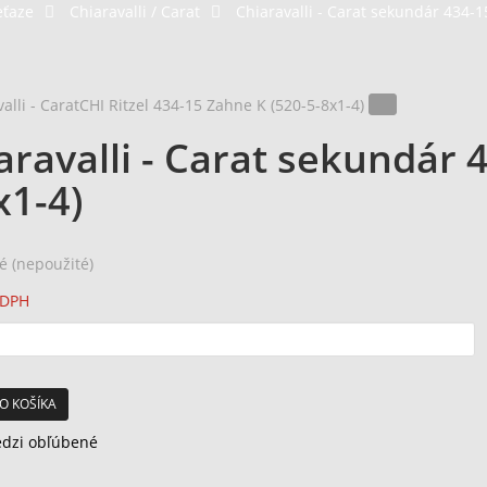
eťaze
>
Chiaravalli / Carat
>
Chiaravalli - Carat sekundár 434-1
aravalli - Carat sekundár 
x1-4)
é (nepoužité)
 DPH
O KOŠÍKA
edzi obľúbené