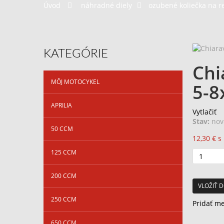
Úvod
>
náhradné diely
>
ozubené koliečka na r
KATEGÓRIE
Chi
MÔJ MOTOCYKEL
5-8
APRILIA
Vytlačiť
Stav:
nov
50 CCM
12,30 €
s
125 CCM
200 CCM
VLOŽIŤ D
250 CCM
Pridať m
650 CCM