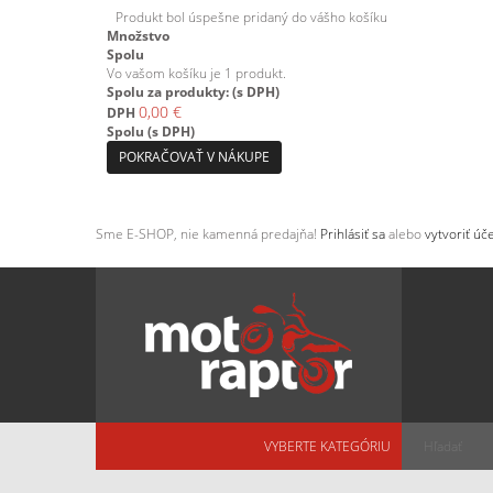
Produkt bol úspešne pridaný do vášho košíku
Množstvo
Spolu
Vo vašom košíku je 1 produkt.
Spolu za produkty: (s DPH)
0,00 €
DPH
Spolu (s DPH)
POKRAČOVAŤ V NÁKUPE
Sme E-SHOP, nie kamenná predajňa!
Prihlásiť sa
alebo
vytvoriť úče
VYBERTE KATEGÓRIU