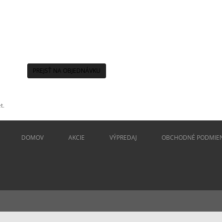
PREJSŤ NA OBJEDNÁVKU
t.
DOMOV
AKCIE
VÝPREDAJ
OBCHODNÉ PODMIE