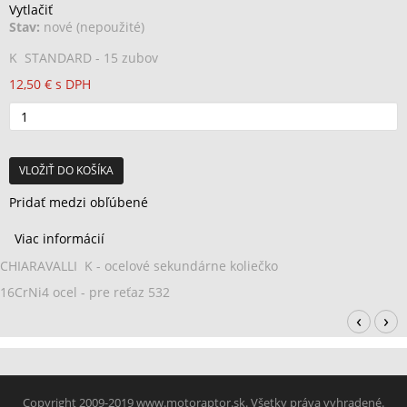
Vytlačiť
Stav:
nové (nepoužité)
K STANDARD - 15 zubov
12,50 €
s DPH
VLOŽIŤ DO KOŠÍKA
Pridať medzi obľúbené
Viac informácií
CHIARAVALLI K - ocelové sekundárne koliečko
16CrNi4 ocel - pre reťaz 532
‹
›
Copyright 2009-2019 www.motoraptor.sk. Všetky práva vyhradené.