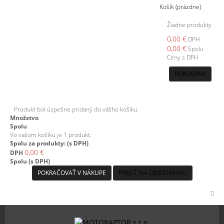
Košík
(prázdne)
Žiadne produkty
0,00 €
DPH
0,00 €
Spolu
Ceny s DPH
POKLADŇA
Produkt bol úspešne pridaný do vášho košíku
Množstvo
Spolu
Vo vašom košíku je 1 produkt.
Spolu za produkty: (s DPH)
0,00 €
DPH
Spolu (s DPH)
POKRAČOVAŤ V NÁKUPE
PREJSŤ NA OBJEDNÁVKU