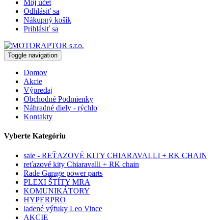
Môj účet
Odhlásiť sa
Nákupný košík
Prihlásiť sa
Toggle navigation
Domov
Akcie
Výpredaj
Obchodné Podmienky
Náhradné diely - rýchlo
Kontakty
Vyberte Kategóriu
sale - REŤAZOVÉ KITY CHIARAVALLI + RK CHAIN
reťazové kity Chiaravalli + RK chain
Rade Garage power parts
PLEXI ŠTÍTY MRA
KOMUNIKÁTORY
HYPERPRO
ladené výfuky Leo Vince
AKCIE