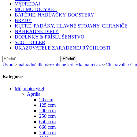
VÝPREDAJ
MÔJ MOTOCYKEL
BATÉRIE, NABÍJAČKY, BOOSTERY
BRZDY
KUFRE, PADÁKY, HLAVNÉ STOJANY, CHRÁNIČE
NÁHRADNÉ DIELY
DOPLNKY & PRÍSLUŠENSTVO
SCOTTOILER
UKAZOVATEĽE ZARADENEJ RÝCHLOSTI
Hľadať
Úvod
>
náhradné diely
>
ozubené koliečka na reťaze
>
Chiaravalli / Car
Kategórie
Môj motocykel
Aprilia
50 ccm
125 ccm
200 ccm
250 ccm
650 ccm
660 ccm
750 ccm