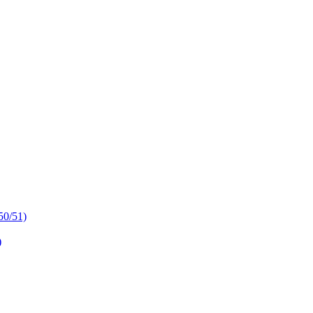
50/51)
)