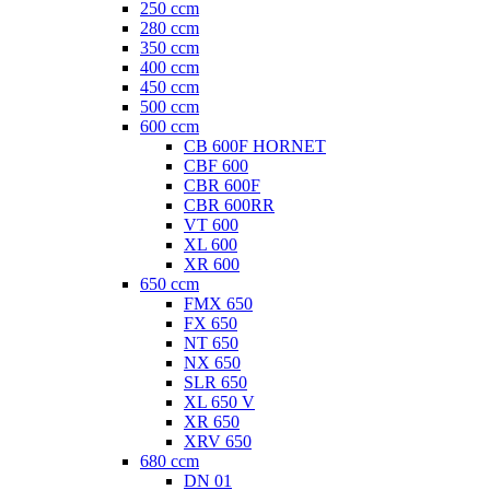
250 ccm
280 ccm
350 ccm
400 ccm
450 ccm
500 ccm
600 ccm
CB 600F HORNET
CBF 600
CBR 600F
CBR 600RR
VT 600
XL 600
XR 600
650 ccm
FMX 650
FX 650
NT 650
NX 650
SLR 650
XL 650 V
XR 650
XRV 650
680 ccm
DN 01