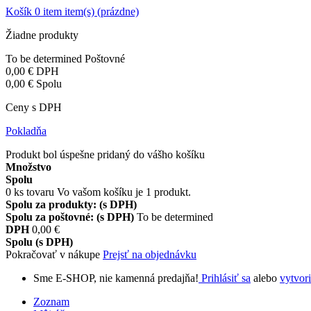
Košík
0
item
item(s)
(prázdne)
Žiadne produkty
To be determined
Poštovné
0,00 €
DPH
0,00 €
Spolu
Ceny s DPH
Pokladňa
Produkt bol úspešne pridaný do vášho košíku
Množstvo
Spolu
0
ks tovaru
Vo vašom košíku je 1 produkt.
Spolu za produkty: (s DPH)
Spolu za poštovné: (s DPH)
To be determined
DPH
0,00 €
Spolu (s DPH)
Pokračovať v nákupe
Prejsť na objednávku
Sme E-SHOP, nie kamenná predajňa!
Prihlásiť sa
alebo
vytvori
Zoznam