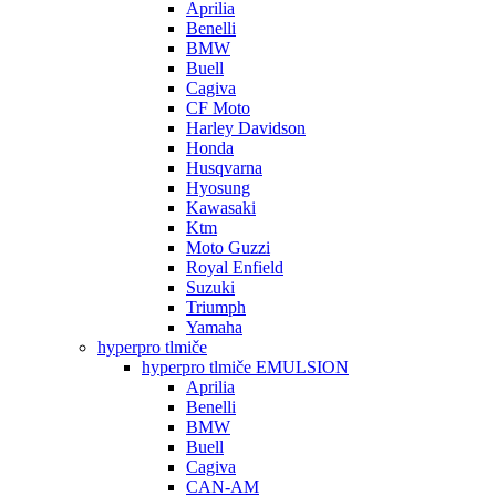
Aprilia
Benelli
BMW
Buell
Cagiva
CF Moto
Harley Davidson
Honda
Husqvarna
Hyosung
Kawasaki
Ktm
Moto Guzzi
Royal Enfield
Suzuki
Triumph
Yamaha
hyperpro tlmiče
hyperpro tlmiče EMULSION
Aprilia
Benelli
BMW
Buell
Cagiva
CAN-AM