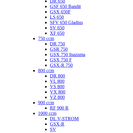
DR 650
GSF 650 Bandit
GSX 650F
LS 650
SFV 650 Gladius
SV 650
XF 650
750 ccm
DR 750
GSR 750
GSX 750 Inazuma
GSX 750 F
GSX-R 750
800 ccm
DR 800
VL 800
VS 800
VX 800
VZ 800
900 ccm
RF 900 R
1000 ccm
DL V-STROM
GSX-R
SV