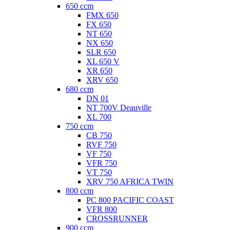
650 ccm
FMX 650
FX 650
NT 650
NX 650
SLR 650
XL 650 V
XR 650
XRV 650
680 ccm
DN 01
NT 700V Deauville
XL 700
750 ccm
CB 750
RVF 750
VF 750
VFR 750
VT 750
XRV 750 AFRICA TWIN
800 ccm
PC 800 PACIFIC COAST
VFR 800
CROSSRUNNER
900 ccm