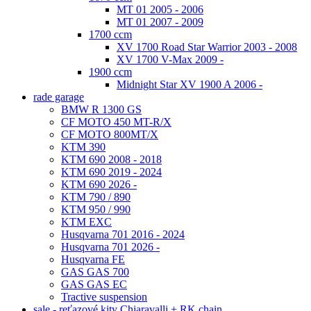
MT 01 2005 - 2006
MT 01 2007 - 2009
1700 ccm
XV 1700 Road Star Warrior 2003 - 2008
XV 1700 V-Max 2009 -
1900 ccm
Midnight Star XV 1900 A 2006 -
rade garage
BMW R 1300 GS
CF MOTO 450 MT-R/X
CF MOTO 800MT/X
KTM 390
KTM 690 2008 - 2018
KTM 690 2019 - 2024
KTM 690 2026 -
KTM 790 / 890
KTM 950 / 990
KTM EXC
Husqvarna 701 2016 - 2024
Husqvarna 701 2026 -
Husqvarna FE
GAS GAS 700
GAS GAS EC
Tractive suspension
sale - reťazové kity Chiaravalli + RK chain