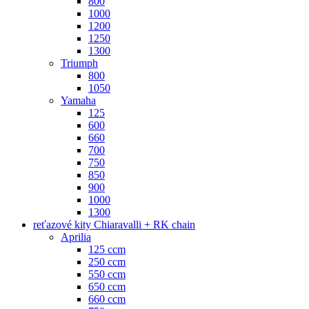
800
1000
1200
1250
1300
Triumph
800
1050
Yamaha
125
600
660
700
750
850
900
1000
1300
reťazové kity Chiaravalli + RK chain
Aprilia
125 ccm
250 ccm
550 ccm
650 ccm
660 ccm