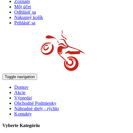
Zoznam
Môj účet
Odhlásiť sa
Nákupný košík
Prihlásiť sa
Toggle navigation
Domov
Akcie
Výpredaj
Obchodné Podmienky
Náhradné diely - rýchlo
Kontakty
Vyberte Kategóriu