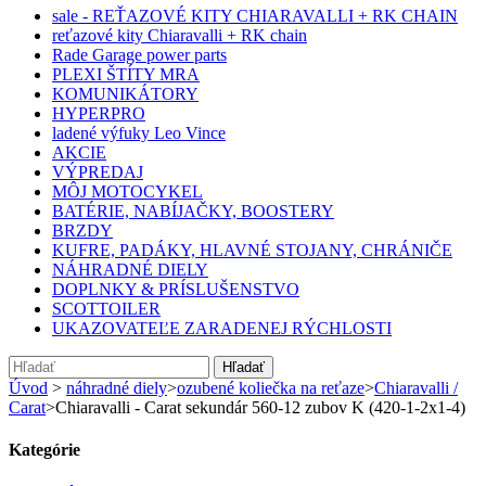
sale - REŤAZOVÉ KITY CHIARAVALLI + RK CHAIN
reťazové kity Chiaravalli + RK chain
Rade Garage power parts
PLEXI ŠTÍTY MRA
KOMUNIKÁTORY
HYPERPRO
ladené výfuky Leo Vince
AKCIE
VÝPREDAJ
MÔJ MOTOCYKEL
BATÉRIE, NABÍJAČKY, BOOSTERY
BRZDY
KUFRE, PADÁKY, HLAVNÉ STOJANY, CHRÁNIČE
NÁHRADNÉ DIELY
DOPLNKY & PRÍSLUŠENSTVO
SCOTTOILER
UKAZOVATEĽE ZARADENEJ RÝCHLOSTI
Hľadať
Úvod
>
náhradné diely
>
ozubené koliečka na reťaze
>
Chiaravalli /
Carat
>
Chiaravalli - Carat sekundár 560-12 zubov K (420-1-2x1-4)
Kategórie