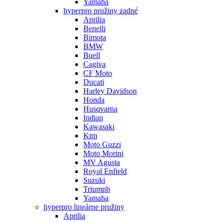
Yamaha
hyperpro pružiny zadné
Aprilia
Benelli
Bimota
BMW
Buell
Cagiva
CF Moto
Ducati
Harley Davidson
Honda
Husqvarna
Indian
Kawasaki
Ktm
Moto Guzzi
Moto Morini
MV Agusta
Royal Enfield
Suzuki
Triumph
Yamaha
hyperpro lineárne pružiny
Aprilia