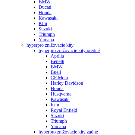
BMW
Ducati
Honda
Kawasaki
Ktm
Suzuki
Triumph
Yamaha
hyperpro znižovacie kity
hyperpro znižovacie kity predné
Aprilia
Benelli
BMW
Buell
CF Moto
Harley Davidson
Honda
Husqvarna
Kawasaki
Ktm
Royal Enfield
Suzuki
Triumph
Yamaha
hyperpro znižovacie kity zadné