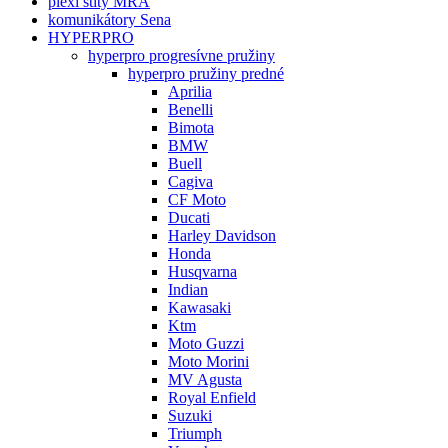
plexi štíty MRA
komunikátory Sena
HYPERPRO
hyperpro progresívne pružiny
hyperpro pružiny predné
Aprilia
Benelli
Bimota
BMW
Buell
Cagiva
CF Moto
Ducati
Harley Davidson
Honda
Husqvarna
Indian
Kawasaki
Ktm
Moto Guzzi
Moto Morini
MV Agusta
Royal Enfield
Suzuki
Triumph