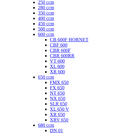
250 ccm
280 ccm
350 ccm
400 ccm
450 ccm
500 ccm
600 ccm
CB 600F HORNET
CBF 600
CBR 600F
CBR 600RR
VT 600
XL 600
XR 600
650 ccm
FMX 650
FX 650
NT 650
NX 650
SLR 650
XL 650 V
XR 650
XRV 650
680 ccm
DN 01