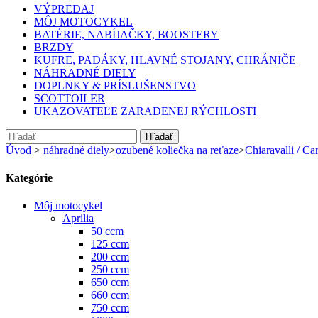
VÝPREDAJ
MÔJ MOTOCYKEL
BATÉRIE, NABÍJAČKY, BOOSTERY
BRZDY
KUFRE, PADÁKY, HLAVNÉ STOJANY, CHRÁNIČE
NÁHRADNÉ DIELY
DOPLNKY & PRÍSLUŠENSTVO
SCOTTOILER
UKAZOVATEĽE ZARADENEJ RÝCHLOSTI
Hľadať
Úvod
>
náhradné diely
>
ozubené koliečka na reťaze
>
Chiaravalli / Car
Kategórie
Môj motocykel
Aprilia
50 ccm
125 ccm
200 ccm
250 ccm
650 ccm
660 ccm
750 ccm