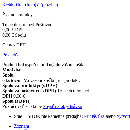
Košík
0
item
item(s)
(prázdne)
Žiadne produkty
To be determined
Poštovné
0,00 €
DPH
0,00 €
Spolu
Ceny s DPH
Pokladňa
Produkt bol úspešne pridaný do vášho košíku
Množstvo
Spolu
0
ks tovaru
Vo vašom košíku je 1 produkt.
Spolu za produkty: (s DPH)
Spolu za poštovné: (s DPH)
To be determined
DPH
0,00 €
Spolu (s DPH)
Pokračovať v nákupe
Prejsť na objednávku
Sme E-SHOP, nie kamenná predajňa!
Prihlásiť sa
alebo
vytvori
Zoznam