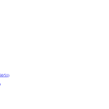
50/51)
)