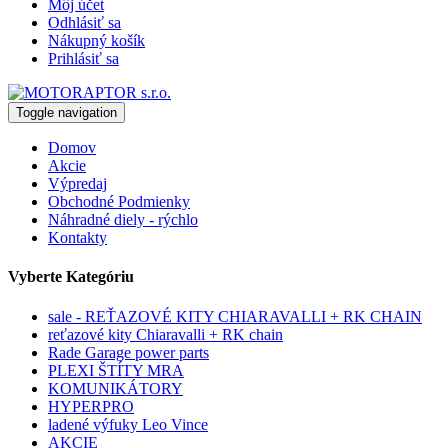
Môj účet
Odhlásiť sa
Nákupný košík
Prihlásiť sa
Toggle navigation
Domov
Akcie
Výpredaj
Obchodné Podmienky
Náhradné diely - rýchlo
Kontakty
Vyberte Kategóriu
sale - REŤAZOVÉ KITY CHIARAVALLI + RK CHAIN
reťazové kity Chiaravalli + RK chain
Rade Garage power parts
PLEXI ŠTÍTY MRA
KOMUNIKÁTORY
HYPERPRO
ladené výfuky Leo Vince
AKCIE