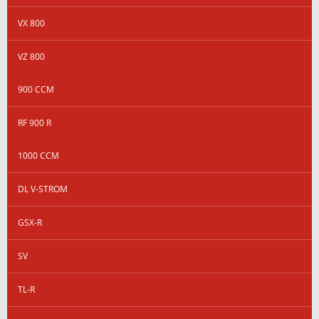
VX 800
VZ 800
900 CCM
RF 900 R
1000 CCM
DL V-STROM
GSX-R
SV
TL-R