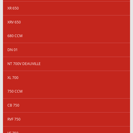
XR 650
XRV 650
680 CCM
DN 01
NT 700V DEAUVILLE
XL 700
750 CCM
CB 750
RVF 750