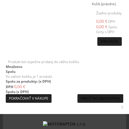
Košík
(prázdne)
Žiadne produkty
0,00 €
DPH
0,00 €
Spolu
Ceny s DPH
POKLADŇA
Produkt bol úspešne pridaný do vášho košíku
Množstvo
Spolu
Vo vašom košíku je 1 produkt.
Spolu za produkty: (s DPH)
0,00 €
DPH
Spolu (s DPH)
POKRAČOVAŤ V NÁKUPE
PREJSŤ NA OBJEDNÁVKU