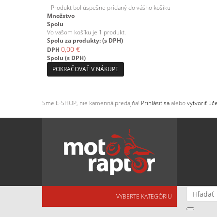
Produkt bol úspešne pridaný do vášho košíku
Množstvo
Spolu
Vo vašom košíku je 1 produkt.
Spolu za produkty: (s DPH)
0,00 €
DPH
Spolu (s DPH)
POKRAČOVAŤ V NÁKUPE
Sme E-SHOP, nie kamenná predajňa!
Prihlásiť sa
alebo
vytvoriť úče
VYBERTE KATEGÓRIU