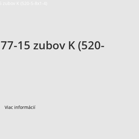
5 zubov K (520-5-8x1-4)
577-15 zubov K (520-
Viac informácií