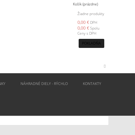
Košík
(prázdne)
Žiadne produkty
0,00 €
DPH
0,00 €
Spolu
Ceny s DPH
POKLADŇA
NKY
NÁHRADNÉ DIELY - RÝCHLO
KONTAKTY