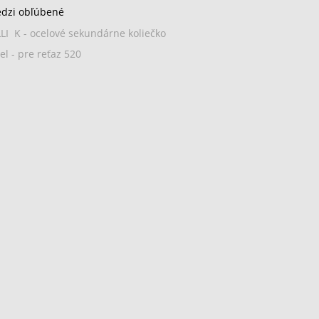
edzi obľúbené
I K - ocelové sekundárne koliečko
l - pre reťaz 520