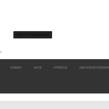
PREJSŤ NA OBJEDNÁVKU
t.
DOMOV
AKCIE
VÝPREDAJ
OBCHODNÉ PODMIE