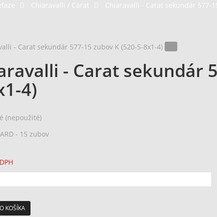
eťaze
>
Chiaravalli / Carat
>
Chiaravalli - Carat sekundár 577-1
aravalli - Carat sekundár 
x1-4)
é (nepoužité)
RD - 15 zubov
 DPH
O KOŠÍKA