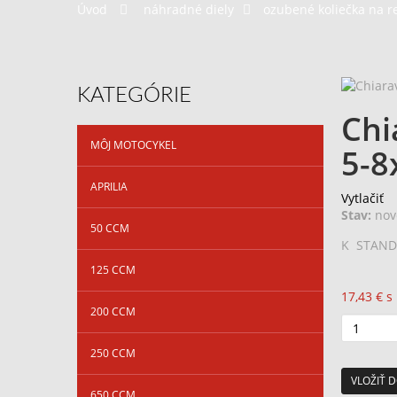
Úvod
>
náhradné diely
>
ozubené koliečka na r
KATEGÓRIE
Chi
MÔJ MOTOCYKEL
5-8
APRILIA
Vytlačiť
Stav:
nov
50 CCM
K STANDA
125 CCM
17,43 €
s
200 CCM
250 CCM
VLOŽIŤ D
650 CCM