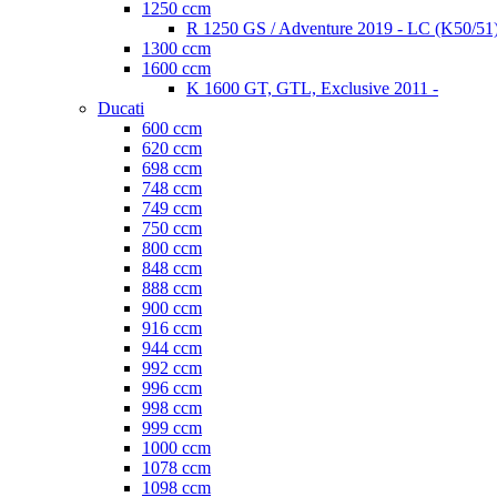
1250 ccm
R 1250 GS / Adventure 2019 - LC (K50/51
1300 ccm
1600 ccm
K 1600 GT, GTL, Exclusive 2011 -
Ducati
600 ccm
620 ccm
698 ccm
748 ccm
749 ccm
750 ccm
800 ccm
848 ccm
888 ccm
900 ccm
916 ccm
944 ccm
992 ccm
996 ccm
998 ccm
999 ccm
1000 ccm
1078 ccm
1098 ccm