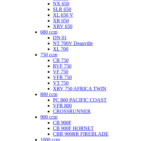
NX 650
SLR 650
XL 650 V
XR 650
XRV 650
680 ccm
DN 01
NT 700V Deauville
XL 700
750 ccm
CB 750
RVF 750
VF 750
VFR 750
VT 750
XRV 750 AFRICA TWIN
800 ccm
PC 800 PACIFIC COAST
VFR 800
CROSSRUNNER
900 ccm
CB 900F
CB 900F HORNET
CBR 900RR FIREBLADE
1000 ccm