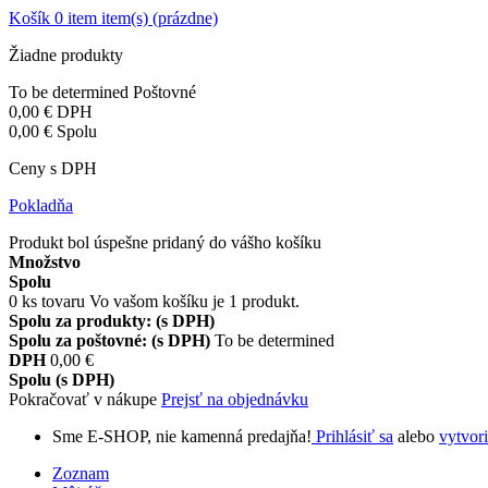
Košík
0
item
item(s)
(prázdne)
Žiadne produkty
To be determined
Poštovné
0,00 €
DPH
0,00 €
Spolu
Ceny s DPH
Pokladňa
Produkt bol úspešne pridaný do vášho košíku
Množstvo
Spolu
0
ks tovaru
Vo vašom košíku je 1 produkt.
Spolu za produkty: (s DPH)
Spolu za poštovné: (s DPH)
To be determined
DPH
0,00 €
Spolu (s DPH)
Pokračovať v nákupe
Prejsť na objednávku
Sme E-SHOP, nie kamenná predajňa!
Prihlásiť sa
alebo
vytvori
Zoznam