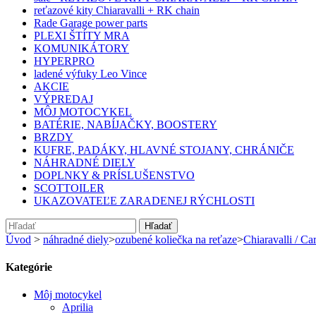
reťazové kity Chiaravalli + RK chain
Rade Garage power parts
PLEXI ŠTÍTY MRA
KOMUNIKÁTORY
HYPERPRO
ladené výfuky Leo Vince
AKCIE
VÝPREDAJ
MÔJ MOTOCYKEL
BATÉRIE, NABÍJAČKY, BOOSTERY
BRZDY
KUFRE, PADÁKY, HLAVNÉ STOJANY, CHRÁNIČE
NÁHRADNÉ DIELY
DOPLNKY & PRÍSLUŠENSTVO
SCOTTOILER
UKAZOVATEĽE ZARADENEJ RÝCHLOSTI
Hľadať
Úvod
>
náhradné diely
>
ozubené koliečka na reťaze
>
Chiaravalli / Car
Kategórie
Môj motocykel
Aprilia