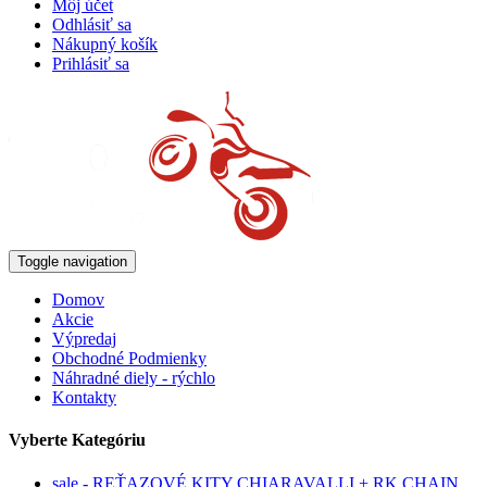
Môj účet
Odhlásiť sa
Nákupný košík
Prihlásiť sa
Toggle navigation
Domov
Akcie
Výpredaj
Obchodné Podmienky
Náhradné diely - rýchlo
Kontakty
Vyberte Kategóriu
sale - REŤAZOVÉ KITY CHIARAVALLI + RK CHAIN