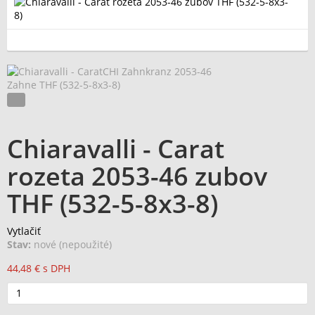
- CA
Chiaravalli - Carat
rozeta 2053-46 zubov
THF (532-5-8x3-8)
Vytlačiť
Stav:
nové (nepoužité)
44,48 €
s DPH