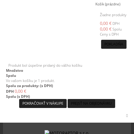
Košík
(prázdne)
Žiadne produkty
0,00 €
DPH
0,00 €
Spolu
Ceny s DPH
POKLADŇA
Produkt bol úspešne pridaný do vášho košíku
Množstvo
Spolu
Vo vašom košíku je 1 produkt.
Spolu za produkty: (s DPH)
0,00 €
DPH
Spolu (s DPH)
POKRAČOVAŤ V NÁKUPE
PREJSŤ NA OBJEDNÁVKU