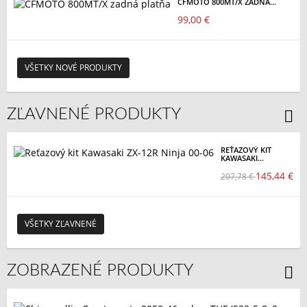
CFMOTO 800MT/X ZADNÁ...
99,00 €
VŠETKY NOVÉ PRODUKTY
ZĽAVNENÉ PRODUKTY
REŤAZOVÝ KIT
KAWASAKI...
145,44 €
207,78 €
VŠETKY ZĽAVNENÉ
ZOBRAZENÉ PRODUKTY
CHI