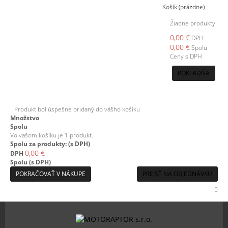
Košík
(prázdne)
Žiadne produkty
0,00 €
DPH
0,00 €
Spolu
Ceny s DPH
POKLADŇA
Produkt bol úspešne pridaný do vášho košíku
Množstvo
Spolu
Vo vašom košíku je 1 produkt.
Spolu za produkty: (s DPH)
0,00 €
DPH
Spolu (s DPH)
POKRAČOVAŤ V NÁKUPE
PREJSŤ NA OBJEDNÁVKU