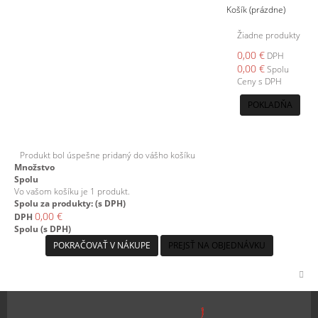
Košík
(prázdne)
Žiadne produkty
0,00 €
DPH
0,00 €
Spolu
Ceny s DPH
POKLADŇA
Produkt bol úspešne pridaný do vášho košíku
Množstvo
Spolu
Vo vašom košíku je 1 produkt.
Spolu za produkty: (s DPH)
0,00 €
DPH
Spolu (s DPH)
POKRAČOVAŤ V NÁKUPE
PREJSŤ NA OBJEDNÁVKU