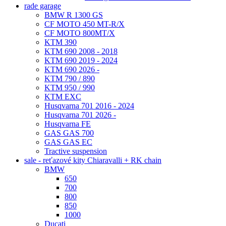
rade garage
BMW R 1300 GS
CF MOTO 450 MT-R/X
CF MOTO 800MT/X
KTM 390
KTM 690 2008 - 2018
KTM 690 2019 - 2024
KTM 690 2026 -
KTM 790 / 890
KTM 950 / 990
KTM EXC
Husqvarna 701 2016 - 2024
Husqvarna 701 2026 -
Husqvarna FE
GAS GAS 700
GAS GAS EC
Tractive suspension
sale - reťazové kity Chiaravalli + RK chain
BMW
650
700
800
850
1000
Ducati