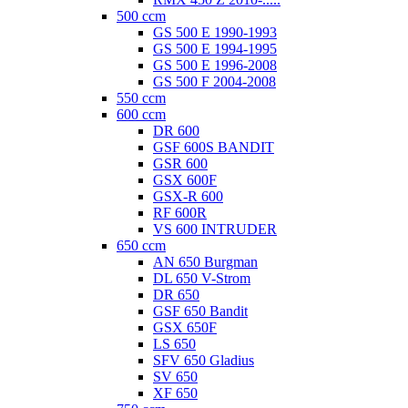
500 ccm
GS 500 E 1990-1993
GS 500 E 1994-1995
GS 500 E 1996-2008
GS 500 F 2004-2008
550 ccm
600 ccm
DR 600
GSF 600S BANDIT
GSR 600
GSX 600F
GSX-R 600
RF 600R
VS 600 INTRUDER
650 ccm
AN 650 Burgman
DL 650 V-Strom
DR 650
GSF 650 Bandit
GSX 650F
LS 650
SFV 650 Gladius
SV 650
XF 650