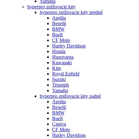
Yamaha
hyperpro znižovacie kity
hyperpro znižovacie kity predné
Aprilia
Benelli
BMW
Buell
CF Moto
Harley Davidson
Honda
Husqvarna
Kawasaki
Ktm
Royal Enfield
Suzuki
Triumph
Yamaha
hyperpro znižovacie kity zadné
Aprilia
Benelli
BMW
Buell
Cagiva
CF Moto
Harley Davidson