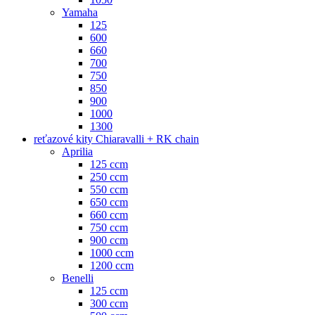
Yamaha
125
600
660
700
750
850
900
1000
1300
reťazové kity Chiaravalli + RK chain
Aprilia
125 ccm
250 ccm
550 ccm
650 ccm
660 ccm
750 ccm
900 ccm
1000 ccm
1200 ccm
Benelli
125 ccm
300 ccm