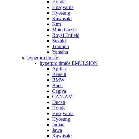
Honda
Husqvarna
Hyosung
Kawasaki
Ktm
Moto Guzzi
Royal Enfield
Suzuki
Triumph
Yamaha
hyperpro tlmiče
hyperpro tlmiče EMULSION
Aprilia
Benelli
BMW
Buell
Cagiva
CAN-AM
Ducati
Honda
Husqvarna
Hyosung
Indian
Jawa
Kawasaki