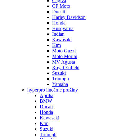
Cagiva
CF Moto
Ducati
Harley Davidson
Honda
Husqvarna
Indian
Kawasaki
Ktm
Moto Guzzi
Moto Morini
MV Agusta
Royal Enfield
Suzuki
Triumph
Yamaha
hyperpro lineárne pružiny
Aprilia
BMW
Ducati
Honda
Kawasaki
Ktm
Suzuki
Triumph