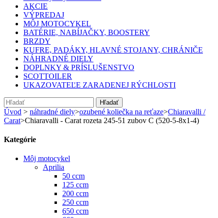
AKCIE
VÝPREDAJ
MÔJ MOTOCYKEL
BATÉRIE, NABÍJAČKY, BOOSTERY
BRZDY
KUFRE, PADÁKY, HLAVNÉ STOJANY, CHRÁNIČE
NÁHRADNÉ DIELY
DOPLNKY & PRÍSLUŠENSTVO
SCOTTOILER
UKAZOVATEĽE ZARADENEJ RÝCHLOSTI
Hľadať
Úvod
>
náhradné diely
>
ozubené koliečka na reťaze
>
Chiaravalli /
Carat
>
Chiaravalli - Carat rozeta 245-51 zubov C (520-5-8x1-4)
Kategórie
Môj motocykel
Aprilia
50 ccm
125 ccm
200 ccm
250 ccm
650 ccm