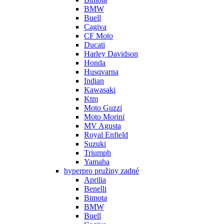
BMW
Buell
Cagiva
CF Moto
Ducati
Harley Davidson
Honda
Husqvarna
Indian
Kawasaki
Ktm
Moto Guzzi
Moto Morini
MV Agusta
Royal Enfield
Suzuki
Triumph
Yamaha
hyperpro pružiny zadné
Aprilia
Benelli
Bimota
BMW
Buell