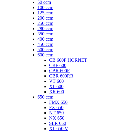
50 ccm
100 ccm
125 ccm
200 ccm
250 ccm
280 ccm
350 ccm
400 ccm
450 ccm
500 ccm
600 ccm
CB 600F HORNET
CBF 600
CBR 600F
CBR 600RR
VT 600
XL 600
XR 600
650 ccm
FMX 650
FX 650
NT 650
NX 650
SLR 650
XL 650 V