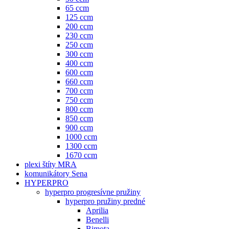
65 ccm
125 ccm
200 ccm
230 ccm
250 ccm
300 ccm
400 ccm
600 ccm
660 ccm
700 ccm
750 ccm
800 ccm
850 ccm
900 ccm
1000 ccm
1300 ccm
1670 ccm
plexi štíty MRA
komunikátory Sena
HYPERPRO
hyperpro progresívne pružiny
hyperpro pružiny predné
Aprilia
Benelli
Bimota