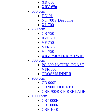
XR 650
XRV 650
680 ccm
DN 01
NT 700V Deauville
XL 700
750 ccm
CB 750
RVF 750
VF 750
VFR 750
VT 750
XRV 750 AFRICA TWIN
800 ccm
PC 800 PACIFIC COAST
VFR 800
CROSSRUNNER
900 ccm
CB 900F
CB 900F HORNET
CBR 900RR FIREBLADE
1000 ccm
CB 1000F
CB 1000R
CBF 1000