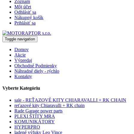
Zoznam
Môj účet
Odhlásiť sa
Nákupný košík
Prihlásiť sa
Toggle navigation
Domov
Akcie
Výpredaj
Obchodné Podmienky
Náhradné diely - rýchlo
Kontakty
Vyberte Kategóriu
sale - REŤAZOVÉ KITY CHIARAVALLI + RK CHAIN
reťazové kity Chiaravalli + RK chain
Rade Garage power parts
PLEXI ŠTÍTY MRA
KOMUNIKÁTORY
HYPERPRO
ladené výfuky Leo Vince