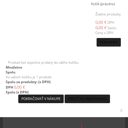
Košík
(prázdne)
Žiadne produkty
0,00 €
DPH
0,00 €
Spolu
Ceny s DPH
POKLADŇA
Produkt bol úspešne pridaný do vášho košíku
Množstvo
Spolu
Vo vašom košíku je 1 produkt.
Spolu za produkty: (s DPH)
0,00 €
DPH
Spolu (s DPH)
POKRAČOVAŤ V NÁKUPE
PREJSŤ NA OBJEDNÁVKU