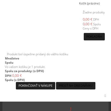
Košík
(prázdne)
Žiadne produkty
0,00 €
DPH
0,00 €
Spolu
Ceny s DPH
POKLADŇA
Produkt bol úspešne pridaný do vášho košíku
Množstvo
Spolu
Vo vašom košíku je 1 produkt.
Spolu za produkty: (s DPH)
0,00 €
DPH
Spolu (s DPH)
POKRAČOVAŤ V NÁKUPE
PREJSŤ NA OBJEDNÁVKU